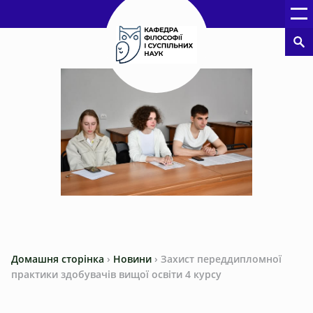
Домашня сторінка
›
Новини
›
Захист переддипломної
практики здобувачів вищої освіти 4 курсу