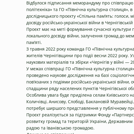
Відбулося підписання меморандуму про співпрацю 
політехніка» та ГО «Північна культурна столиця», в
дослідницького проєкту «Спільна пам’ять: голоси, 
досвіду російсько-української війни в Чернігівській 
Проєкт має на меті формування сучасної культури 
локального досвіду війни, залучення громад до ме
пам’яті.
З травня 2022 року команда ГО «Північна культурн
жителів Чернігівщини про події весни 2022 року. У
наукових матеріалів та збірки «Чернігів у війні — 2
У межах співпраці ГО «Північна культурна столиця»
проведено наукове дослідження на базі соціологічн
пов’язаних з подіями російсько-української війни, 
спадщини ряду населених пунктів Чернігівської обл
Особлива увага буде приділена селам Київського на
Количівці, Анисову, Слободі, Баклановій Муравейці
потребує ширшого представлення у публічному прос
Проєкт реалізується за підтримки Фонду «Партнерст
розвитку громад та територій України, Державним
радою та Іванівською громадою.