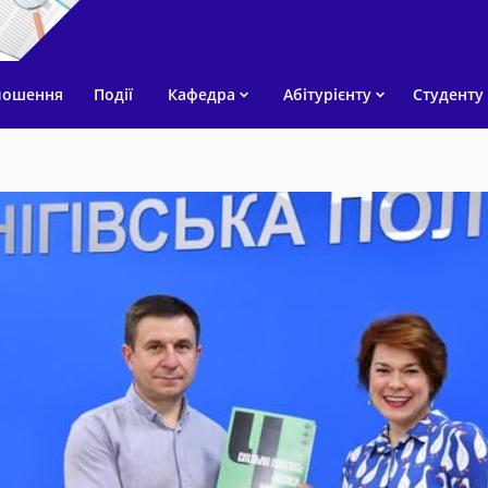
лошення
Події
Кафедра
Абітурієнту
Студенту