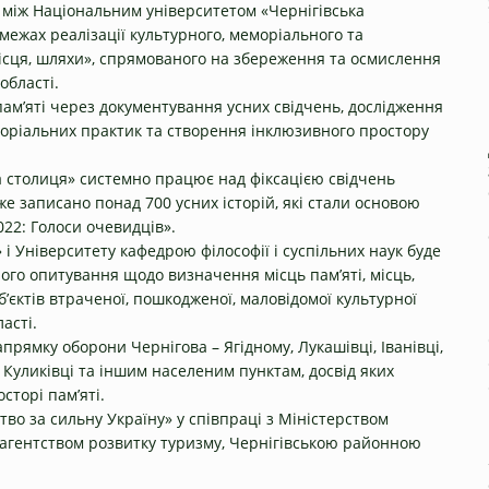
між Національним університетом «Чернігівська
 межах реалізації культурного, меморіального та
місця, шляхи», спрямованого на збереження та осмислення
області.
пам’яті через документування усних свідчень, дослідження
моріальних практик та створення інклюзивного простору
а столиця» системно працює над фіксацією свідчень
же записано понад 700 усних історій, які стали основою
022: Голоси очевидців».
 і Університету кафедрою філософії і суспільних наук буде
ого опитування щодо визначення місць пам’яті, місць,
об’єктів втраченої, пошкодженої, маловідомої культурної
асті.
прямку оборони Чернігова – Ягідному, Лукашівці, Іванівці,
, Куликівці та іншим населеним пунктам, досвід яких
торі пам’яті.
во за сильну Україну» у співпраці з Міністерством
 агентством розвитку туризму, Чернігівською районною