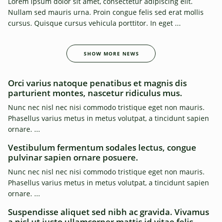
Lorem ipsum dolor sit amet, consectetur adipiscing elit.
Nullam sed mauris urna. Proin congue felis sed erat mollis
cursus. Quisque cursus vehicula porttitor. In eget ...
SHOW MORE NEWS
Announcements
Orci varius natoque penatibus et magnis dis
parturient montes, nascetur ridiculus mus.
Nunc nec nisl nec nisi commodo tristique eget non mauris.
Phasellus varius metus in metus volutpat, a tincidunt sapien
ornare. ...
Vestibulum fermentum sodales lectus, congue
pulvinar sapien ornare posuere.
Nunc nec nisl nec nisi commodo tristique eget non mauris.
Phasellus varius metus in metus volutpat, a tincidunt sapien
ornare. ...
Suspendisse aliquet sed nibh ac gravida. Vivamus
a nisl ut justo ullamcorper mattis id vitae felis.