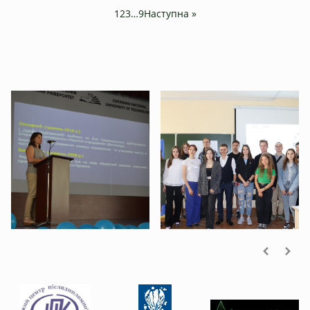
1
2
3
…
9
Наступна »
Студентське життя
Наші партнери