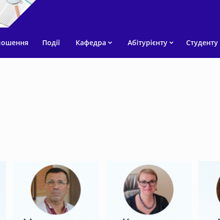
лошення
Події
Кафедра
Абітурієнту
Студенту