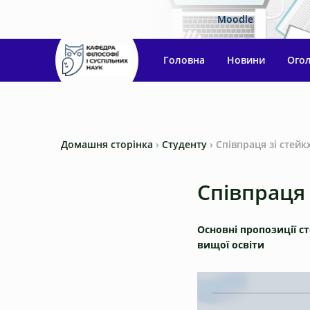
Moodle
Головна
Новини
Ого
Домашня сторінка
›
Студенту
›
Співпраця зі стей
Співпраця
Основні пропозиції с
вищої освіти