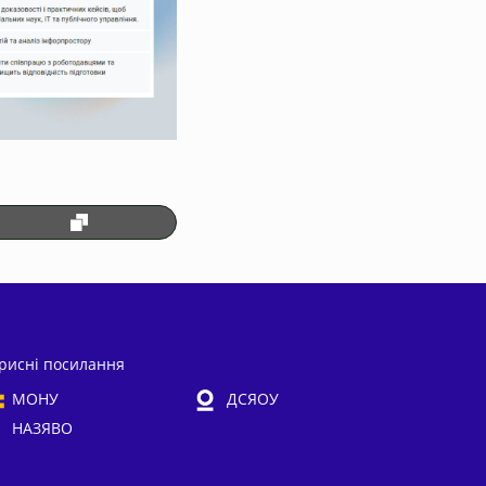
рисні посилання
МОНУ
ДСЯОУ
НАЗЯВО