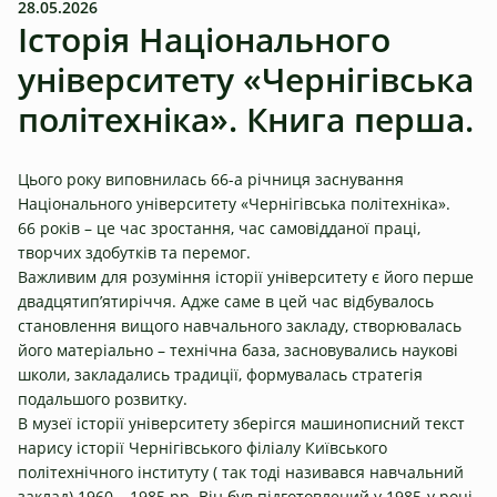
28.05.2026
Історія Національного
університету «Чернігівська
політехніка». Книга перша.
Цього року виповнилась 66-а річниця заснування
Національного університету «Чернігівська політехніка».
66 років – це час зростання, час самовідданої праці,
творчих здобутків та перемог.
Важливим для розуміння історії університету є його перше
двадцятип’ятиріччя. Адже саме в цей час відбувалось
становлення вищого навчального закладу, створювалась
його матеріально – технічна база, засновувались наукові
школи, закладались традиції, формувалась стратегія
подальшого розвитку.
В музеї історії університету зберігся машинописний текст
нарису історії Чернігівського філіалу Київського
політехнічного інституту ( так тоді називався навчальний
заклад) 1960 – 1985 рр. Він був підготовлений у 1985-у році