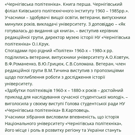
«Чернігівська політехніка». Книга перша. Чернігівський
філіал Київського політехнічного інституту 1960 – 1985рр.».
Учасники – здобувачі вищої освіти, ветерани, випускники
минулих років, викладачі університету. З доповіддю – «Як
готувалась до видання ця книга», – виступив керівник
редакційної групи, директор музею історії НУ «Чернігівська
політехніка» О.І.Крук.
Спогадами про рідний «Політех» 1960-х – 1980-х рр.
поділились ветерани, випускники університету А.О.Ковтун,
В.Ф.Романенко, В.Ю.Грицюк, С.В.Соломаха. Ветеран, член
редакційної групи В.М.Тичина виступив з пропозиціями
щодо поглиблення роботи з дослідження історії
університету.
«Здобутки політехівців 1960-х – 1880-х років – достойний
приклад для наслідування сучасної студентської молоді», –
виголосила у своєму виступі Голова студентської ради НУ
«Чернігівська політехніка» В.Карповець.
Учасники зібрання висловили впевненість, що історія
Національного університету «Чернігівська політехніка»,
його місце і роль в розвитку регіону та України стануть