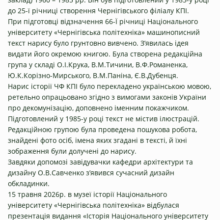
до 25-ї річниці створення Чернігівського філіалу КПІ.
При підготовці відзначення 66-Ї річниці Національного
університету «Чернігівська політехніка» машинописний
текст нарису було грунтовно вивчено. З’явилась ідея
видати його окремою книгою. Була створена редакційна
група у складі О.І.Крука, В.М.Тичини, В.Ф.Романенка,
Ю.К.Корізно-Мирського, В.М.Паніна, Є.В.Дубенця.
Нарис історії ЧФ КПІ було перекладено українською мовою,
ретельно опрацьовано згідно з вимогами законів України
про декомунізацію, доповнено іменним покажчиком.
Підготовлений у 1985-у році текст не містив ілюстрацій.
Редакційною групою була проведена пошукова робота,
знайдені фото осіб, імена яких згадані в тексті, й їхні
зображення були долучені до нарису.
Завдяки допомозі завідувачки кафедри архітектури та
дизайну О.В.Савченко з’явився сучасний дизайн
обкладинки.
15 травня 2026р. в музеї історії Національного
університету «Чернігівська політехніка» відбулася
презентація видання «Історія Національного університету