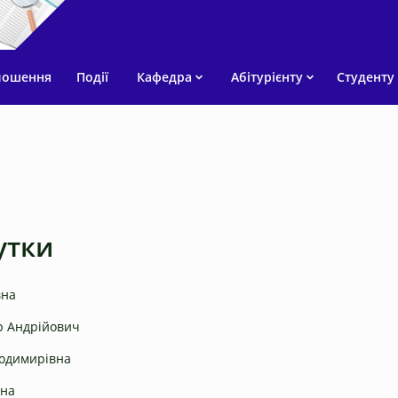
лошення
Події
Кафедра
Абітурієнту
Студенту
утки
вна
р Андрійович
лодимирівна
вна