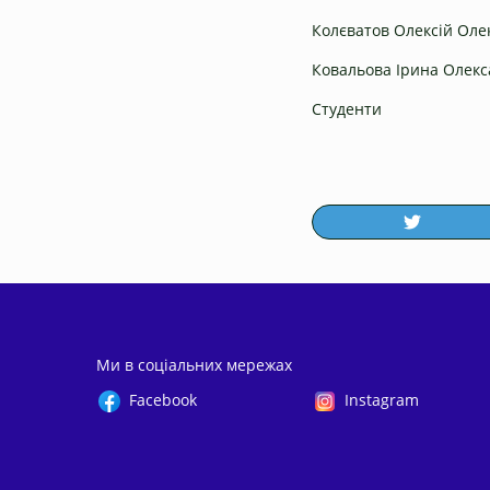
Колєватов Олексій Ол
Ковальова Ірина Олекс
Студенти
Ми в соціальних мережах
Facebook
Instagram