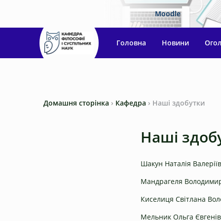
Moodle
Головна
Новини
Ого
Домашня сторінка
›
Кафедра
›
Наші здобутки
Наші здоб
Шакун Наталія Валерії
Мандрагеля Володими
Киселиця Світлана Во
Мельник Ольга Євгені