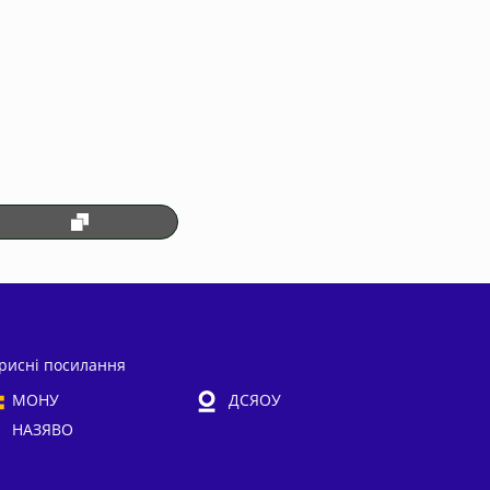
рисні посилання
МОНУ
ДСЯОУ
НАЗЯВО