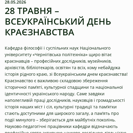
28.05.2026
28 ТРАВНЯ –
ВСЕУКРАЇНСЬКИЙ ДЕНЬ
КРАЄЗНАВСТВА
Кафедра філософії і суспільних наук Національного
університету «Чернігівська політехніка» щиро вітає
краєзнавців – професійних дослідників, музейників,
архівістів, бібліотекарів, освітян та всіх, кому небайдужа
історія рідного краю, зі Всеукраїнським днем краєзнавства!
Краєзнавство є важливою складовою збереження
історичної пам’яті, культурної спадщини та національної
ідентичності українського народу. Саме завдяки
наполегливій праці дослідників, науковців і громадськості
історія наших міст і сіл, культурні традиції та пам’ятки
стають доступними для широкого загалу, а пам’ять про
події минулого – зберігається для майбутніх поколінь.
Науково-педагогічні працівники кафедри відзначають
професійне свято активною науково-дослідною діяльністю.