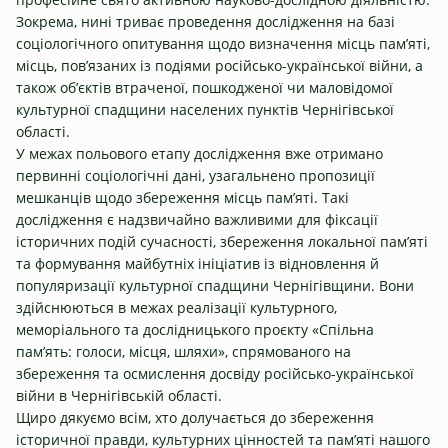
Зокрема, нині триває проведення дослідження на базі
соціологічного опитування щодо визначення місць пам’яті,
місць, пов’язаних із подіями російсько-української війни, а
також об’єктів втраченої, пошкодженої чи маловідомої
культурної спадщини населених пунктів Чернігівської
області.
У межах польового етапу дослідження вже отримано
первинні соціологічні дані, узагальнено пропозиції
мешканців щодо збереження місць пам’яті. Такі
дослідження є надзвичайно важливими для фіксації
історичних подій сучасності, збереження локальної пам’яті
та формування майбутніх ініціатив із відновлення й
популяризації культурної спадщини Чернігівщини. Вони
здійснюються в межах реалізації культурного,
меморіального та дослідницького проєкту «Спільна
пам’ять: голоси, місця, шляхи», спрямованого на
збереження та осмислення досвіду російсько-української
війни в Чернігівській області.
Щиро дякуємо всім, хто долучається до збереження
історичної правди, культурних цінностей та пам’яті нашого