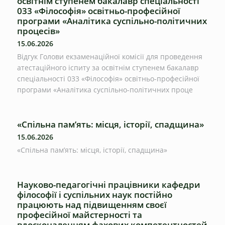
освітнім ступенем бакалавр спеціальності
033 «Філософія» освітньо-професійної
програми «Аналітика суспільно-політичних
процесів»
15.06.2026
Відгук Голови екзаменаційної комісії для проведення
атестаційного іспиту за освітнім ступенем бакалавр
спеціальності 033 «Філософія» освітньо-професійної
програми «Аналітика суспільно-політичних проце
«Спільна пам’ять: місця, історії, спадщина»
15.06.2026
«Спільна пам’ять: місця, історії, спадщина»
Науково-педагогічні працівники кафедри
філософії і суспільних наук постійно
працюють над підвищенням своєї
професійної майстерності та
вдосконаленням фахових компетентностей