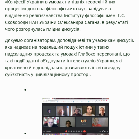
«Конфесії України в умовах нинішніх георелігійних
процесів» доктора філософських наук, завідувача
відділення релігієзнавства Інституту філософії імені Г.С.
Сковороди НАН України Олександра Сагана, в результаті
чого розгорнулась плідна дискусія.
Дякуємо організаторам, доповідачеві та учасникам дискусії,
яка надихає на подальший пошук істини у таких
надскладних процесах та умовах! Глибоко переконані, що
такі події здатні об’єднувати інтелектуалів України, які
креативно й відповідально розвивають її світоглядну
суб’єктність у цивілізаційному просторі.