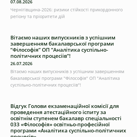
07.08.2026
Чернігівщина-2026: ризики стійкості прикордонного
регіону та пріоритети дій
Вітаємо наших випускників з успішним
завершенням бакалаврської програми
“Філософія” ОП “Аналітика суспільно-
політичних процесіів”!
26.07.2026
Вітаємо наших випускників з успішним завершенням
бакалаврської програми "Філософія" ОП "Аналітика
суспільно-політичних процесіів"!
Відгук Голови екзаменаційної комісії для
проведення атестаційного іспиту за
освітнім ступенем бакалавр спеціальності
033 «Філософія» освітньо-професійної
програми «Аналітика суспільно-політичних
процесів»