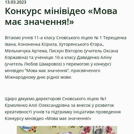
13.03.2023
Конкурс мінівідео «Мова
має значення!»
Вітаємо учнів 11-а класу Сновського ліцею № 1 Терещенка
Івана, Кононенка Кіірила, Хуторянського Єгора,,
Мельничука Артема, Пискун Вікторію (учитель Оксана
Коржавіна) та ученицю 10-а класу Давиденко Аліну
(учитель Любов Шмаровоз) з перемогою у конкурсі
мінівідео “Мова має значення”, присвяченого
Міжнародному дню рідної мови.
Щиро дякуємо директорові Сновського ліцею №1
Єрмоленко Аллі Олександрівна за внесок у розвиток
креативності учнів та підтримку ініціативи проведення
Конкурсу мінівідео «Мова має значення!»