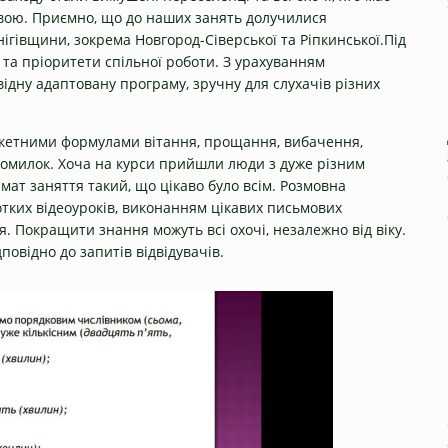
вою. Приємно, що до наших занять долучилися
ігівщини, зокрема Новгород-Сіверської та Ріпкинської.Під
 та пріоритети спільної роботи. З урахуванням
дну адаптовану програму, зручну для слухачів різних
тикетними формулами вітання, прощання, вибачення,
омилок. Хоча на курси прийшли люди з дуже різним
рмат заняття такий, що цікаво було всім. Розмовна
отких відеоуроків, виконанням цікавих письмових
. Покращити знання можуть всі охочі, незалежно від віку.
овідно до запитів відвідувачів.