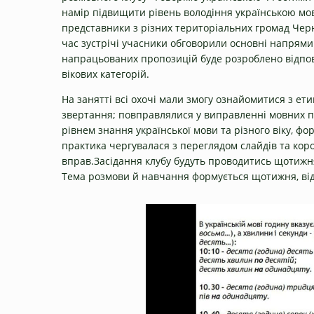
намір підвищити рівень володіння українською мо
представники з різних територіальних громад Черн
час зустрічі учасники обговорили основні напрями
напрацьованих пропозицій буде розроблено відпові
вікових категорій.
На занятті всі охочі мали змогу ознайомитися з е
звертання; повправлялися у виправленні мовних п
рівнем знання української мови та різного віку, фо
практика чергувалася з переглядом слайдів та кор
вправ.Засідання клубу будуть проводитись щотижня
Тема розмови й навчання формується щотижня, відп