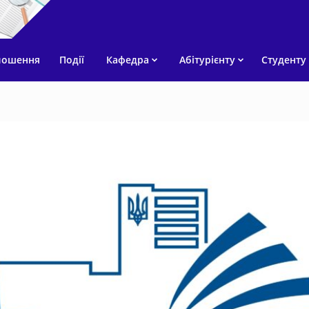
лошення
Події
Кафедра
Абітурієнту
Студенту