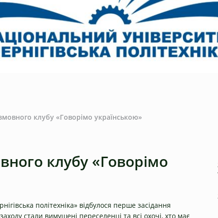
змовного клубу «Говорімо українською»
вного клубу «Говорімо
рнігівська політехніка» відбулося перше засідання
заходу стали вимушені переселенці та всі охочі, хто має