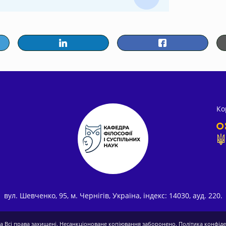
Ко
вул. Шевченко, 95, м. Чернігів, Україна, індекс: 14030, ауд. 220.
ua
Всі права захищені. Несанкціоноване копіювання заборонено.
Політика конфід