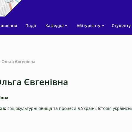
лошення
Події
Кафедра
Абітурієнту
Студенту
 Ольга Євгенівна
льга Євгенівна
івна
ів:
соціокультурні явища та процеси в Україні, Історія українсь