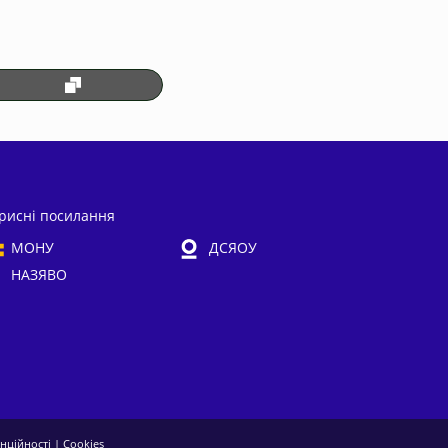
рисні посилання
МОНУ
ДСЯОУ
НАЗЯВО
енційності
|
Cookies