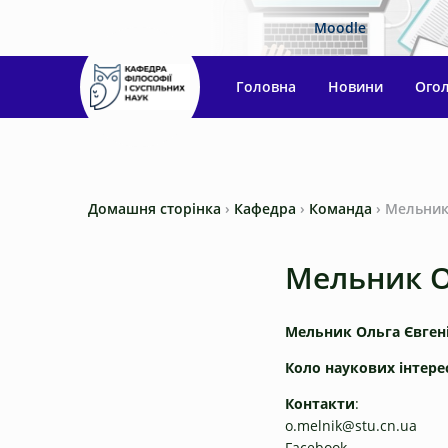
Moodle
Головна
Новини
Ого
Домашня сторінка
›
Кафедра
›
Команда
›
Мельник
Мельник О
Мельник Ольга Євген
Коло наукових інтерес
Контакти
:
o.melnik@stu.cn.ua
Facebook