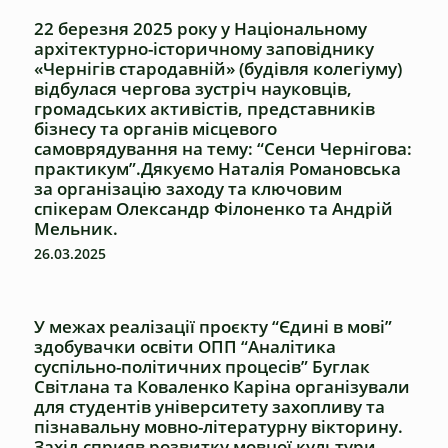
22 березня 2025 року у Національному
архітектурно-історичному заповіднику
«Чернігів стародавній» (будівля колегіуму)
відбулася чергова зустріч науковців,
громадських активістів, представників
бізнесу та органів місцевого
самоврядування на тему: “Сенси Чернігова:
практикум”.Дякуємо Наталія Романовська
за організацію заходу та ключовим
спікерам Олександр Філоненко та Андрій
Мельник.
26.03.2025
У межах реалізації проєкту “Єдині в мові”
здобувачки освіти ОПП “Аналітика
суспільно-політичних процесів” Буглак
Світлана та Коваленко Каріна організували
для студентів університету захопливу та
пізнавальну мовно-літературну вікторину.
Захід сприяв розвитку мовної культури