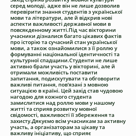
серед молоді, адже він не лише дозволив
перевірити знання студентів з української
мови та літератури, але й відкрив нові
аспекти важливості державної мови в
повсякденному житті.Під час вікторини
учасники дізналися багато цікавих фактів
про історію та сучасний стан української
мови, а також ознайомилися з її роллю у
формуванні національної ідентичності та
культурної спадщини.Студенти не лише
активно брали участь у вікторині, але й
отримали можливість поставити
запитання, подискутувати та обговорити
важливі питання, пов’язані з мовною
ситуацією в країні. Цей захід став чудовою
нагодою для кожного студента
замислитися над роллю мови у нашому
житті та сприяв розвитку мовної
свідомості, важливості її збереження та
захисту.Дякуємо всім учасникам за активну
участь, а організаторам за цікаву та
важливу ініціативу, що сприяє