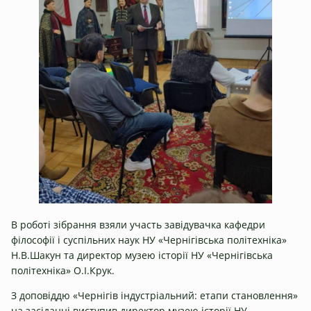
В роботі зібрання взяли участь завідувачка кафедри
філософії і суспільних наук НУ «Чернігівська політехніка»
Н.В.Шакун та директор музею історії НУ «Чернігівська
політехніка» О.І.Крук.
З доповіддю «Чернігів індустріальний: етапи становлення»
на засіданні виступив директор музею історії НУ