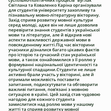
суспільно-політичних процесів” Буглак
Світлана та Коваленко Каріна організували
для студентів університету захопливу та
пізнавальну мовно-літературну вікторину.
Захід сприяв розвитку мовної культури
серед молоді, адже він не лише дозволив
перевірити знання студентів з української
мови та літератури, але й відкрив нові
аспекти важливості державної мови в
повсякденному житті.Під час вікторини
учасники дізналися багато цікавих фактів
про історію та сучасний стан української
мови, а також ознайомилися з її роллю у
формуванні національної ідентичності та
культурної спадщини.Студенти не лише
активно брали участь у вікторині, але й
отримали можливість поставити
запитання, подискутувати та обговорити
важливі питання, пов’язані з мовною
ситуацією в країні. Цей захід став чудовою
нагодою для кожного студента
замислитися над роллю мови у нашому
житті та сприяв розвитку мовної