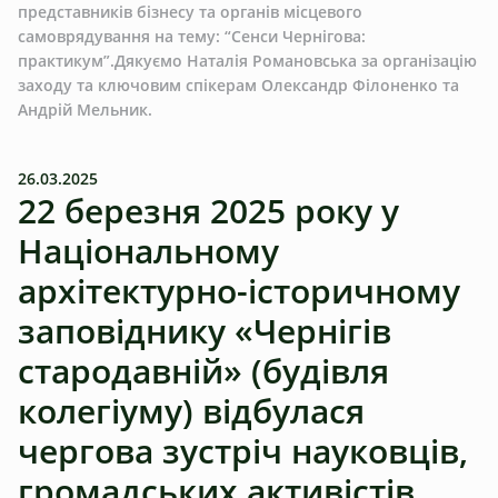
представників бізнесу та органів місцевого
самоврядування на тему: “Сенси Чернігова:
практикум”.Дякуємо Наталія Романовська за організацію
заходу та ключовим спікерам Олександр Філоненко та
Андрій Мельник.
26.03.2025
22 березня 2025 року у
Національному
архітектурно-історичному
заповіднику «Чернігів
стародавній» (будівля
колегіуму) відбулася
чергова зустріч науковців,
громадських активістів,