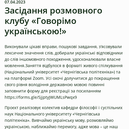
07.04.2023
Засідання розмовного
клубу «Говорімо
українською!»
Виконували цікаві вправи, пошукові завдання, з’ясовували
лексичне значення слів, добирали українські відповідники
до слів іншомовного походження, удосконалювали власне
мовлення.Заняття відбулося в форматі живого спілкування
(Національний університет «Чернігівська політехніка») та
на платформі Zoom. Усі охочі долучитися до покращення
свого рівня володіння державною мовою повинні
заповнити форму для реєстрації за посиланням
https://forms.gle/SjjptyJWUMLsPwqx9
Проєкт реалізовує колектив кафедри філософії і суспільних
наук Національного університету «Чернігівська
політехніка». Вивчаймо українську мову, розмовляймо
українською, наближаймо перемогу, адже мова – це наш