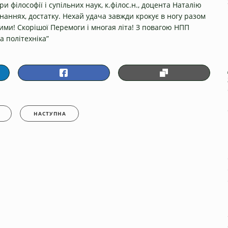
 філософії і супільних наук, к.філос.н., доцента Наталію
инаннях, достатку. Нехай удача завжди крокує в ногу разом
ними! Скорішої Перемоги і многая літа! З повагою НПП
а політехніка”
НАСТУПНА