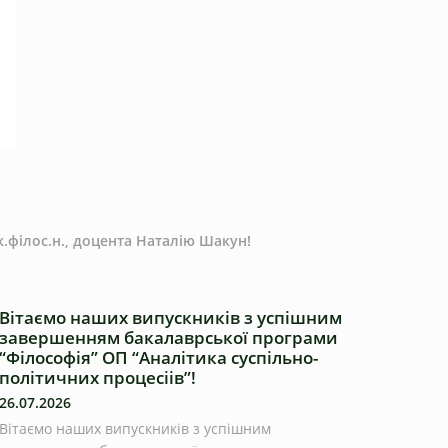
к.філос.н., доцента Наталію Шакун!
Вітаємо наших випускників з успішним
завершенням бакалаврської програми
“Філософія” ОП “Аналітика суспільно-
політичних процесіів”!
26.07.2026
Вітаємо наших випускників з успішним