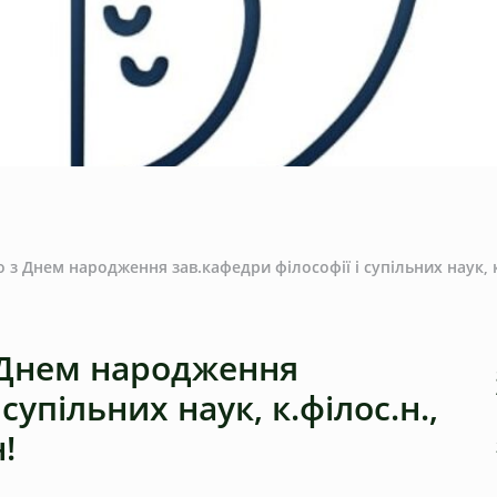
з Днем ​​народження зав.кафедри філософії і супільних наук, 
Днем ​​народження
супільних наук, к.філос.н.,
!