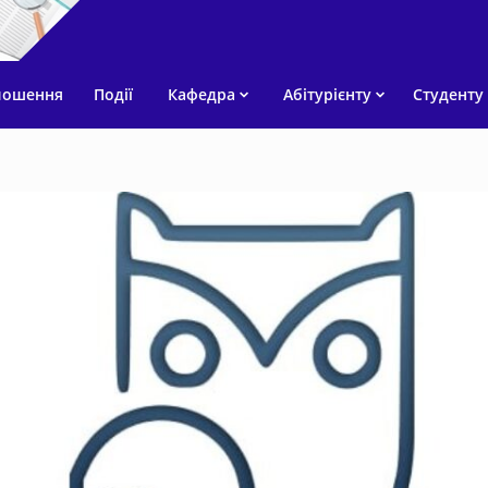
лошення
Події
Кафедра
Абітурієнту
Студенту