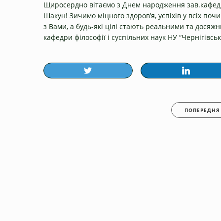
Щиросердно вітаємо з Днем ​​народження зав.кафедри
Шакун! Зичимо міцного здоров’я, успіхів у всіх поч
з Вами, а будь-які цілі стають реальними та досяж
кафедри філософії і суспільних наук НУ “Чернігівськ
ПОПЕРЕДНЯ