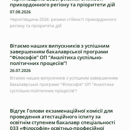
прикордонного регіону та пріоритети дій
07.08.2026
Чернігівщина-2026: ризики стійкості прикордонного
регіону та пріоритети дій
Вітаємо наших випускників з успішним
завершенням бакалаврської програми
“Філософія” ОП “Аналітика суспільно-
політичних процесіів”!
26.07.2026
Вітаємо наших випускників з успішним завершенням
бакалаврської програми "Філософія" ОП "Аналітика
суспільно-політичних процесіів"!
Відгук Голови екзаменаційної комісії для
проведення атестаційного іспиту за
освітнім ступенем бакалавр спеціальності
033 «Філософія» освітньо-професійної