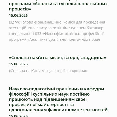
програми «Аналітика суспільно-політичних
процесів»
15.06.2026
Відгук Голови екзаменаційної комісії для проведення
атестаційного іспиту за освітнім ступенем бакалавр
спеціальності 033 «Філософія» освітньо-професійної
програми «Аналітика суспільно-політичних проце
«Спільна пам’ять: місця, історії, спадщина»
15.06.2026
«Спільна пам’ять: місця, історії, спадщина»
Науково-педагогічні працівники кафедри
філософії і суспільних наук постійно
працюють над підвищенням своєї
професійної майстерності та
вдосконаленням фахових компетентностей
15.06.2026