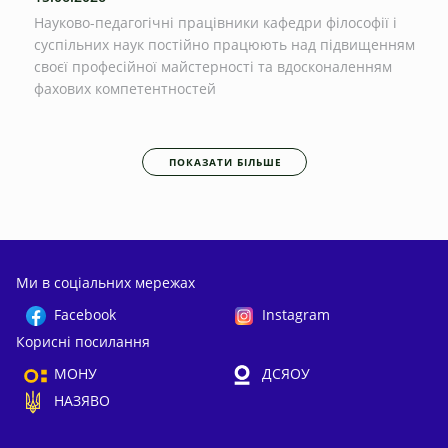
Науково-педагогічні працівники кафедри філософії і
суспільних наук постійно працюють над підвищенням
своєї професійної майстерності та вдосконаленням
фахових компетентностей
ПОКАЗАТИ БІЛЬШЕ
Ми в соціальних мережах
Facebook
Instagram
Корисні посилання
МОНУ
ДСЯОУ
НАЗЯВО