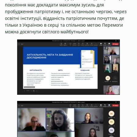
покоління має докладати максимум зусиль для
пробудження патріотизму і, не останньою чергою, через
освітні інституції, відданість патріотичним почуттям, де
тільки з Україною в серці та спільною метою Перемоги
можна досягнути світлого майбутнього!