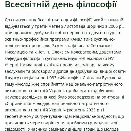
Всесвітній день філософії
До святкування Всесвітнього дня філософії, який зазвичай
відбувається у третій четвер листопада щорічно з 2005 р.,
приєдналися здобувачі освіти першого та другого курсів
освітньо-професійної програми «Аналітика суспільно-
політичних процесів». Разом з к. філос. н. Світланою
Киселицею та к. іст. н. Олексієм Колєватовим, доцентами
кафедри філософії і суспільних наук ННІ економіки НУ
«Чернігівська політехніка» провели семінар, на якому
заслухали та обговорили доповідь здобувачки вищої освіти
ІІ курсу спеціальності 033 «Філософія» Світлани Буглак на
тему «Молодіжне сприйняття національно-патріотичного
виховання в новітній Україні: проблеми та здобутки»,
наукове дослідження якої було зосереджене на опитуванні
«Сприйняття молоддю національно-патріотичного
виховання в новітній Україні» (жовтень 2023 р.) і
теоретичному обґрунтуванні ідеї національної єдності, що
пролягають через вирішення проблеми громадянської
свідомості. Учасники семінару дійшли згоди, що молоде