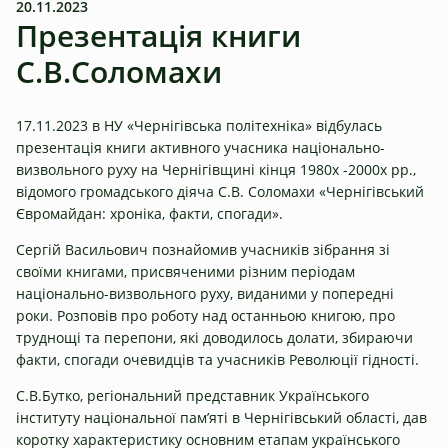
20.11.2023
Презентація книги
С.В.Соломахи
17.11.2023 в НУ «Чернігівська політехніка» відбулась
презентація книги активного учасника національно-
визвольного руху на Чернігівщині кінця 1980х -2000х рр.,
відомого громадського діяча С.В. Соломахи «Чернігівський
Євромайдан: хроніка, факти, спогади».
Сергій Васильович познайомив учасників зібрання зі
своїми книгами, присвяченими різним періодам
національно-визвольного руху, виданими у попередні
роки. Розповів про роботу над останньою книгою, про
труднощі та перепони, які доводилось долати, збираючи
факти, спогади очевидців та учасників Революції гідності.
С.В.Бутко, регіональний представник Українського
інституту національної пам’яті в Чернігівський області, дав
коротку характеристику основним етапам українського