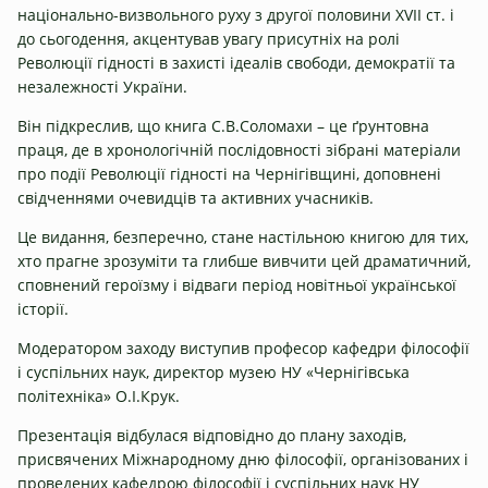
національно-визвольного руху з другої половини XVІІ ст. і
до сьогодення, акцентував увагу присутніх на ролі
Революції гідності в захисті ідеалів свободи, демократії та
незалежності України.
Він підкреслив, що книга С.В.Соломахи – це ґрунтовна
праця, де в хронологічній послідовності зібрані матеріали
про події Революції гідності на Чернігівщині, доповнені
свідченнями очевидців та активних учасників.
Це видання, безперечно, стане настільною книгою для тих,
хто прагне зрозуміти та глибше вивчити цей драматичний,
сповнений героїзму і відваги період новітньої української
історії.
Модератором заходу виступив професор кафедри філософії
і суспільних наук, директор музею НУ «Чернігівська
політехніка» О.І.Крук.
Презентація відбулася відповідно до плану заходів,
присвячених Міжнародному дню філософії, організованих і
проведених кафедрою філософії і суспільних наук НУ