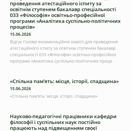
проведення атестаційного іспиту за
освітнім ступенем бакалавр спеціальності
033 «Філософія» освітньо-професійної
програми «Аналітика суспільно-політичних
процесів»
15.06.2026
Відгук Голови екзаменаційної комісії для проведення
атестаційного іспиту за освітнім ступенем бакалавр
спеціальності 033 «Філософія» освітньо-професійної
програми «Аналітика суспільно-політичних проце
«Спільна пам’ять: місця, історії, спадщина»
15.06.2026
«Спільна пам’ять: місця, історії, спадщина»
Науково-педагогічні працівники кафедри
філософії і суспільних наук постійно
працюють над підвищенням своєї