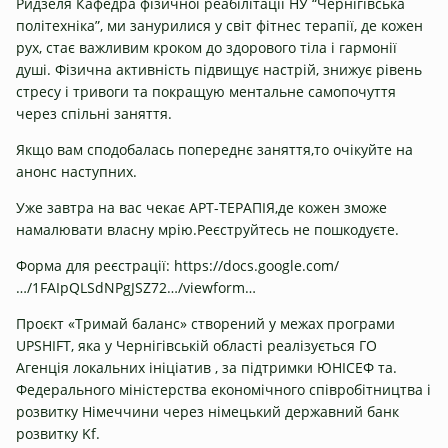
Ридзе
ля Кафедра фізичної реабілітації НУ “Чернігівська
політехні
ка”, ми занурилися у світ фітнес терапії, де кожен
рух, стає важливим кроком до здорового тіла і гармонії
душі. Фізична активність підвищує настрій, знижує рівень
стресу і тривоги та покращую ментальне самопочуття
через спільні заняття.
Якщо вам сподобалась попереднє заняття,то очікуйте на
анонс наступних.
Уже завтра на вас чекає АРТ-ТЕРАПІЯ,де кожен зможе
намалювати власну мрію.Реєструйтесь не пошкодуєте.
Форма для реєстрації:
https://docs.google.com/
…/1FAIpQLSdNPgJSZ72…/viewform…
Проєкт «Тримай баланс» створений у межах програми
UPSHIFT, яка у Чернігівській області реалізується ГО
Агенція локальних ініціатив
, за підтримки ЮНІСЕФ та.
Федерального міністерства економічного співробітництва і
розвитку Німеччини через німецький державний банк
розвитку Kf.