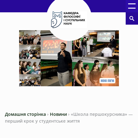
Домашня сторінка
›
Новини
›
«Школа першокурсника» —
перший крок у студентське життя