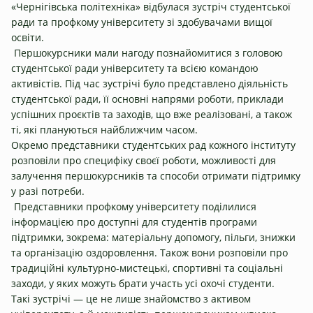
«Чернігівська політехніка» відбулася зустріч студентської
ради та профкому університету зі здобувачами вищої
освіти.
Першокурсники мали нагоду познайомитися з головою
студентської ради університету та всією командою
активістів. Під час зустрічі було представлено діяльність
студентської ради, її основні напрями роботи, приклади
успішних проєктів та заходів, що вже реалізовані, а також
ті, які плануються найближчим часом.
Окремо представники студентських рад кожного інституту
розповіли про специфіку своєї роботи, можливості для
залучення першокурсників та способи отримати підтримку
у разі потреби.
Представники профкому університету поділилися
інформацією про доступні для студентів програми
підтримки, зокрема: матеріальну допомогу, пільги, знижки
та організацію оздоровлення. Також вони розповіли про
традиційні культурно-мистецькі, спортивні та соціальні
заходи, у яких можуть брати участь усі охочі студенти.
Такі зустрічі — це не лише знайомство з активом