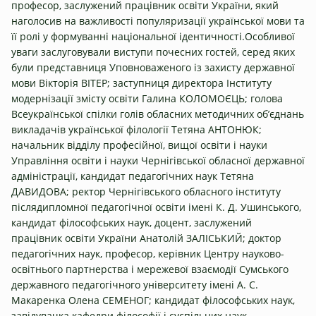
професор, заслужений працівник освіти України, який
наголосив на важливості популяризації української мови та
її ролі у формуванні національної ідентичності.Особливої
уваги заслуговували виступи почесних гостей, серед яких
були представниця Уповноваженого із захисту державної
мови Вікторія ВІТЕР; заступниця директора Інституту
модернізації змісту освіти Галина КОЛОМОЄЦЬ; голова
Всеукраїнської спілки голів обласних методичних об’єднань
викладачів української філології Тетяна АНТОНЮК;
начальник відділу професійної, вищої освіти і науки
Управління освіти і науки Чернігівської обласної державної
адміністрації, кандидат педагогічних наук Тетяна
ДАВИДОВА; ректор Чернігівського обласного інституту
післядипломної педагогічної освіти імені К. Д. Ушинського,
кандидат філософських наук, доцент, заслужений
працівник освіти України Анатолій ЗАЛІСЬКИЙ; доктор
педагогічних наук, професор, керівник Центру науково-
освітнього партнерства і мережевої взаємодії Сумського
державного педагогічного університету імені А. С.
Макаренка Олена СЕМЕНОГ; кандидат філософських наук,
завідувачка кафедри філософії і суспільних наук