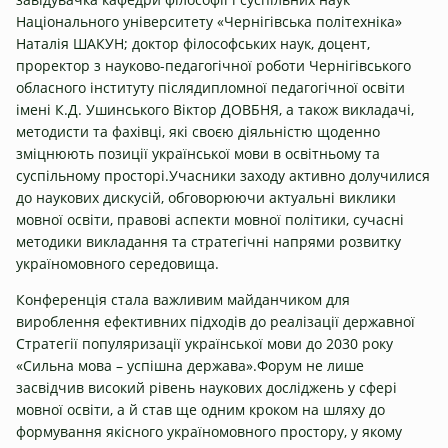
Національного університету «Чернігівська політехніка»
Наталія ШАКУН; доктор філософських наук, доцент,
проректор з науково-педагогічної роботи Чернігівського
обласного інституту післядипломної педагогічної освіти
імені К.Д. Ушинського Віктор ДОВБНЯ, а також викладачі,
методисти та фахівці, які своєю діяльністю щоденно
зміцнюють позиції української мови в освітньому та
суспільному просторі.Учасники заходу активно долучилися
до наукових дискусій, обговорюючи актуальні виклики
мовної освіти, правові аспекти мовної політики, сучасні
методики викладання та стратегічні напрями розвитку
україномовного середовища.
Конференція стала важливим майданчиком для
вироблення ефективних підходів до реалізації державної
Стратегії популяризації української мови до 2030 року
«Сильна мова – успішна держава».Форум не лише
засвідчив високий рівень наукових досліджень у сфері
мовної освіти, а й став ще одним кроком на шляху до
формування якісного україномовного простору, у якому