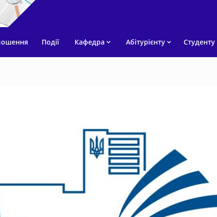
лошення
Події
Кафедра
Абітурієнту
Студенту