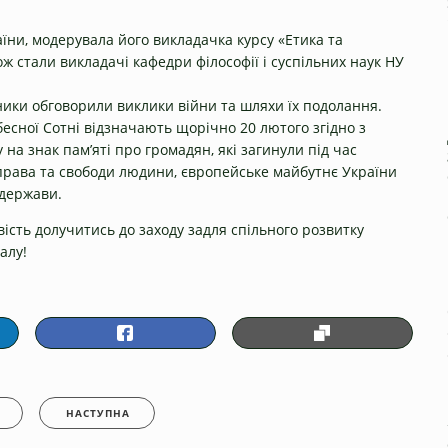
їни, модерувала його викладачка курсу «Етика та
ж стали викладачі кафедри філософії і суспільних наук НУ
ники обговорили виклики війни та шляхи їх подолання.
бесної Сотні відзначають щорічно 20 лютого згідно з
на знак пам’яті про громадян, які загинули під час
ї, права та свободи людини, європейське майбутнє України
 держави.
ість долучитись до заходу задля спільного розвитку
алу!
НАСТУПНА