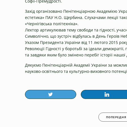
Софії-Премудрості.
Захід організовано Пенітенціарною Академією Укра
естетика» ПАУ Н.О. Щербина. Слухачами лекції тако
«Чернігівська політехніка».
Лектор артикулював тему свободи та гідності, учас
Символічно, що зустріч відбулась в День Героїв Не
Указом Президента України від 11 лютого 2015 року 
Революції Гідності у боротьбі за ідеали демократі
та завдяки яким було змінено перебіг історії нашої
Дякуємо Пенітенціарній Академії України за можлив
науково-освітнього та культурно-виховного потенці
ПОПЕРЕДНЯ