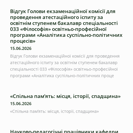
Відгук Голови екзаменаційної комісії для
проведення атестаційного іспиту за
освітнім ступенем бакалавр спеціальності
033 «Філософія» освітньо-професійної
програми «Аналітика суспільно-політичних
процесів»
15.06.2026
Відгук Голови екзаменаційної комісії для проведення
атестаційного іспиту за освітнім ступенем бакалавр
спеціальності 033 «Філософія» освітньо-професійної
програми «Аналітика суспільно-політичних проце
«Спільна пам’ять: місця, історії, спадщина»
15.06.2026
«Спільна пам’ять: місця, історії, спадщина»
Науково-педагогічні працівники кафедри