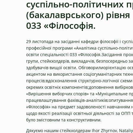
суспільно-політичних 
(бакалаврського) рівня
033 «Філософія.
29 листопада на засіданні кафедри філософії і сусп
професійної програми «Аналітика суспільно-політи
освіти спеціальності 033 «Філософія.Засідання про
групи, стейкхолдерів, викладачів, безпосередньо 
здобувачів вищої освіти. Обговорилиорієнтацію осві
акцентом на використання соціогуманітарних техно
процесів;вдосконалення структурно-логічної схеми
окремих освітніх компонентів;доповнення вибірко
«Вирішення виборчих спорів» та »Муніципальне пр
працевлаштування фахівців-аналітиків;опитування з
«Філософія» на предмет задоволеності навчанням
щодо якості реалізації освітньої діяльності за ОП
було змістовним та конструктивним.
Дякуємо нашим стейкхолдерам Ihor Zhyrnov, Nataliya