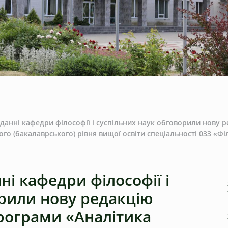
іданні кафедри філософії і суспільних наук обговорили нову 
го (бакалаврського) рівня вищої освіти спеціальності 033 «Фі
ні кафедри філософії і
орили нову редакцію
програми «Аналітика