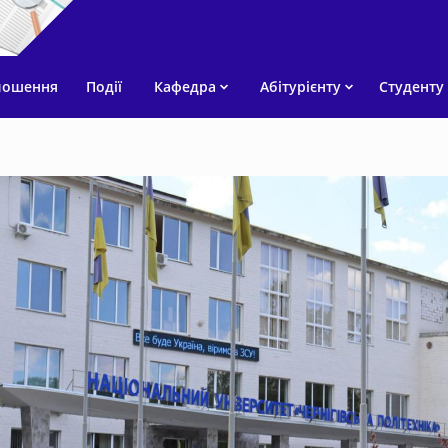
лошення
Події
Кафедра
Абітурієнту
Студенту