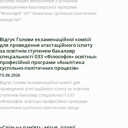
Вітаємо наших випускників з успішним
завершенням бакалаврської програми
"Філософія" ОП "Аналітика суспільно-політичних
процесіів"!
Відгук Голови екзаменаційної комісії
для проведення атестаційного іспиту
за освітнім ступенем бакалавр
спеціальності 033 «Філософія» освітньо-
професійної програми «Аналітика
суспільно-політичних процесів»
15.06.2026
Відгук Голови екзаменаційної комісії для
проведення атестаційного іспиту за освітнім
ступенем бакалавр спеціальності 033
«Філософія» освітньо-професійної програми
«Аналітика суспільно-політичних проце
«Спільна пам’ять: місця, історії,