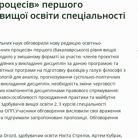
процесів» першого
 вищої освіти спеціальності
ільних наук обговорили нову редакцію освітньо-
чних процесів» першого (бакалаврського) рівня вищої
ходило у змішаному форматі за участю членів проєктної
задіяних у викладанні дисциплін за даною програмою та
тньої програми на підготовку фахівців у галузі філософії з
логій для аналізу, прогнозування суспільно-політичних
 викладання дисциплін, необхідність зміни черговості
вих компонентів дисциплінами правового спрямування:
аво»;особливості проходження практики та майбутнє
добувачів вищої освіти 2, 3 курсів спеціальності
 на ОПП.Учасники обговорення висловили свої враження
П та підтримали запропоновані пропозиції. Обговорення
 Drozd, здобувачам освіти Нікіта Стрелок, Артем Кубрак,