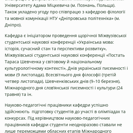
Університету Адама Міцкевича (м. Познань, Польща).
Також укладено угоду про співпрацю з кафедрою філології
та мовної комунікації НТУ «Дніпровська політехніка» (м.
Дніпро).
Кафедра є ініціатором проведення щорічної Міжвузівської
студентської наукової конференції «Українська мова:
історія, сучасний стан та перспективи розвитку»,
Міжвузівської студентської наукової конференції «Постать
Тараса Шевченка у світовому й національному
культурологічному контексті», Днів української писемності і
мови (9 листопада), Всесвітнього дня філософії (третій
четвер листопада), Шевченківських днів (9–10 березня),
Міжнародного дня слов’янської писемності і культури (24
травня) та ін.
Науково-педагогічні працівники кафедри успішно
здійснюють підготовку студентів до участі в олімпіадах та
конкурсах. Під керівництвом науково-педагогічних
працівників кафедри студенти неодноразово ставали не
лише переможцями обласних етапів Міжнародного