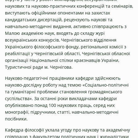
наукових та науково-практичних конференцій та семінарів,
виступають офіційними опонентами на захистах
кандидатських дисертацій, рецензують наукові та
навчально-методичні видання, активно співпрацюють з
Малою академією наук, входять до складу журі
всеукраїнських конкурсів, Чернігівського відділення
Українського філософського фонду, регіональної комісії з
реабілітації у Чернігівській області, Чернігівської обласної
організації Національної спілки краєзнавців України,
Туристичної ради м. Чернігова.
Науково-педагогічні працівники кафедри здійснюють
науково-дослідну роботу над темою «Соціально-політичні
та гуманітарні проблеми становлення громадянського
суспільства». За останні роки викладачами кафедри
опубліковано понад 100 наукових праць, серед них
монографії, підручники, статті, навчально-методичні
посібники.
Кафедра філософії уклала угоду про наукову та академічну
співпрацю з факультетом політичних наук і журналістики