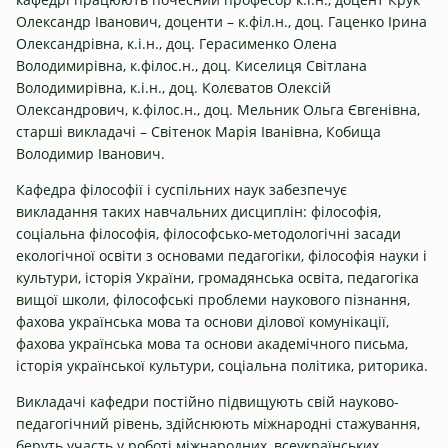
Олександр Іванович, доценти – к.філ.н., доц. Гаценко Ірина
Олександрівна, к.і.н., доц. Герасименко Олена
Володимирівна, к.філос.н., доц. Киселиця Світлана
Володимирівна, к.і.н., доц. Колєватов Олексій
Олександрович, к.філос.н., доц. Мельник Ольга Євгенівна,
старші викладачі – Світенок Марія Іванівна, Кобища
Володимир Іванович.
Кафедра філософії і суспільних наук забезпечує
викладання таких навчальних дисциплін: філософія,
соціальна філософія, філософсько-методологічні засади
екологічної освіти з основами педагогіки, філософія науки і
культури, історія України, громадянська освіта, педагогіка
вищої школи, філософські проблеми наукового пізнання,
фахова українська мова та основи ділової комунікації,
фахова українська мова та основи академічного письма,
історія української культури, соціальна політика, риторика.
Викладачі кафедри постійно підвищують свій науково-
педагогічний рівень, здійснюють міжнародні стажування,
беруть участь у роботі міжнародних, всеукраїнських