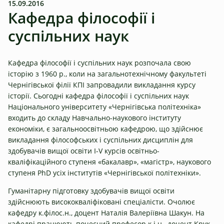
15.09.2016
Кафедра філософії і
суспільних наук
Кафедра філософії і суспільних наук розпочала свою
історію з 1960 р., коли на загальнотехнічному факультеті
Чернігівської філії КПІ запровадили викладання курсу
історії. Сьогодні кафедра філософії і суспільних наук
Національного університету «Чернігівська політехніка»
входить до складу Навчально-наукового інституту
економіки, є загальноосвітньою кафедрою, що здійснює
викладання філософських і суспільних дисциплін для
здобувачів вищої освіти І-V курсів освітньо-
кваліфікаційного ступеня «бакалавр», «магістр», наукового
ступеня PhD усіх інститутів «Чернігівської політехніки».
Гуманітарну підготовку здобувачів вищої освіти
здійснюють висококваліфіковані спеціалісти. Очолює
кафедру к.філос.н., доцент Наталія Валеріївна Шакун. На
кафедрі працюють почесний професор к.і.н., доцент Крук