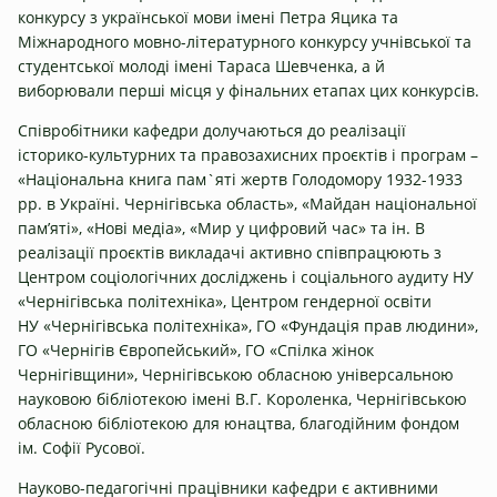
конкурсу з української мови імені Петра Яцика та
Міжнародного мовно-літературного конкурсу учнівської та
студентської молоді імені Тараса Шевченка, а й
виборювали перші місця у фінальних етапах цих конкурсів.
Співробітники кафедри долучаються до реалізації
історико-культурних та правозахисних проєктів і програм –
«Національна книга пам`яті жертв Голодомору 1932-1933
рр. в Україні. Чернігівська область», «Майдан національної
пам’яті», «Нові медіа», «Мир у цифровий час» та ін. В
реалізації проєктів викладачі активно співпрацюють з
Центром соціологічних досліджень і соціального аудиту НУ
«Чернігівська політехніка», Центром гендерної освіти
НУ «Чернігівська політехніка», ГО «Фундація прав людини»,
ГО «Чернігів Європейський», ГО «Спілка жінок
Чернігівщини», Чернігівською обласною універсальною
науковою бібліотекою імені В.Г. Короленка, Чернігівською
обласною бібліотекою для юнацтва, благодійним фондом
ім. Софії Русової.
Науково-педагогічні працівники кафедри є активними