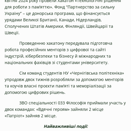
квітня 2024 року провели Хакатон «Технологічні рішення
для роботи з пам’яттю». Фонд “Партнерство за сильну
Україну” – це донорська програма, що фінансується
урядами Великої Британії, Канади, Нідерландів,
Сполучених Штатів Америки, Фінляндії, Швейцарії та
Швеції.
Проведенню хакатону передувала підготовча
робота професійних менторів з цифрової та сайті
індустрій, кібербезпеки та бізнесу й міжнародних та
національних фахівців зі студентами університету.
Сім команд студентів НУ «Чернігівська політехніка»
упродовж двох тижнів розробляли за допомогою менторів
та коучів власні проєкти пам’яті та меморіалізації за
допомогою цифрових рішень.
ЗВО спеціальності 033 Філософія приймали участь у
двох командах: «Вдячні героям» зайняли 2 місце
«Патріот» зайняв 2 місце.
Найважливіші події: