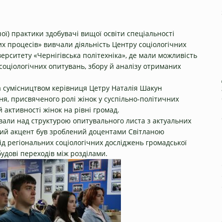
ої) практики здобувачі вищої освіти спеціальності
их процесів» вивчали діяльність Центру соціологічних
верситету «Чернігівська політехніка», де мали можливість
оціологічних опитувань, збору й аналізу отриманих
 за сумісництвом керівниця Цетру Наталія Шакун
ня, присвяченого ролі жінок у суспільно-політичних
активності жінок на рівні громад.
али над структурою опитувального листа з актуальних
вий акцент був зроблений доцентами Світланою
д регіональних соціологічних досліджень громадської
удові переходів між розділами.