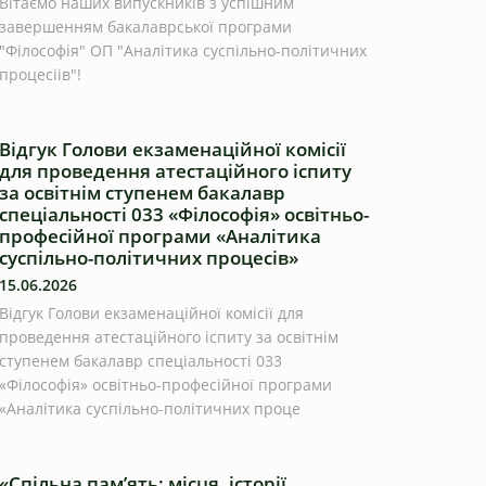
Вітаємо наших випускників з успішним
завершенням бакалаврської програми
"Філософія" ОП "Аналітика суспільно-політичних
процесіів"!
Відгук Голови екзаменаційної комісії
для проведення атестаційного іспиту
за освітнім ступенем бакалавр
спеціальності 033 «Філософія» освітньо-
професійної програми «Аналітика
суспільно-політичних процесів»
15.06.2026
Відгук Голови екзаменаційної комісії для
проведення атестаційного іспиту за освітнім
ступенем бакалавр спеціальності 033
«Філософія» освітньо-професійної програми
«Аналітика суспільно-політичних проце
«Спільна пам’ять: місця, історії,