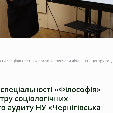
іти спеціальності «Філософія» вивчали діяльність Центру соц
 спеціальності «Філософія»
тру соціологічних
го аудиту НУ «Чернігівська