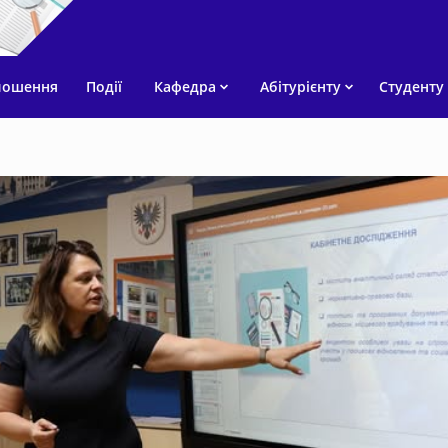
лошення
Події
Кафедра
Абітурієнту
Студенту