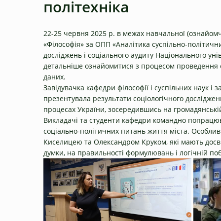
політехніка
22-25 червня 2025 р. в межах навчальної (ознайомч
«Філософія» за ОПП «Аналітика суспільно-політичн
досліджень і соціального аудиту Національного уні
детальніше ознайомитися з процесом проведення с
даних.
Завідувачка кафедри філософії і суспільних наук і
презентувала результати соціологічного досліджен
процесах України, зосередившись на громадянській 
Викладачі та студенти кафедри командно попрацюв
соціально-політичних питань життя міста. Особли
Киселицею та Олександром Круком, які мають досві
думки, на правильності формулювань і логічній поб