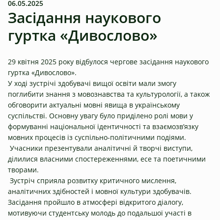
06.05.2025
Засідання наукового
гуртка «Дивослово»
29 квітня 2025 року відбулося чергове засідання наукового
гуртка «Дивослово».
У ході зустрічі здобувачі вищої освіти мали змогу
поглибити знання з мовознавства та культурології, а також
обговорити актуальні мовні явища в українському
суспільстві. Основну увагу було приділено ролі мови у
формуванні національної ідентичності та взаємозв’язку
мовних процесів із суспільно-політичними подіями.
Учасники презентували аналітичні й творчі виступи,
ділилися власними спостереженнями, есе та поетичними
творами.
Зустріч сприяла розвитку критичного мислення,
аналітичних здібностей і мовної культури здобувачів.
Засідання пройшло в атмосфері відкритого діалогу,
мотивуючи студентську молодь до подальшої участі в