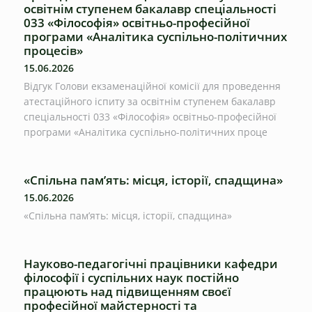
освітнім ступенем бакалавр спеціальності
033 «Філософія» освітньо-професійної
програми «Аналітика суспільно-політичних
процесів»
15.06.2026
Відгук Голови екзаменаційної комісії для проведення
атестаційного іспиту за освітнім ступенем бакалавр
спеціальності 033 «Філософія» освітньо-професійної
програми «Аналітика суспільно-політичних проце
«Спільна пам’ять: місця, історії, спадщина»
15.06.2026
«Спільна пам’ять: місця, історії, спадщина»
Науково-педагогічні працівники кафедри
філософії і суспільних наук постійно
працюють над підвищенням своєї
професійної майстерності та