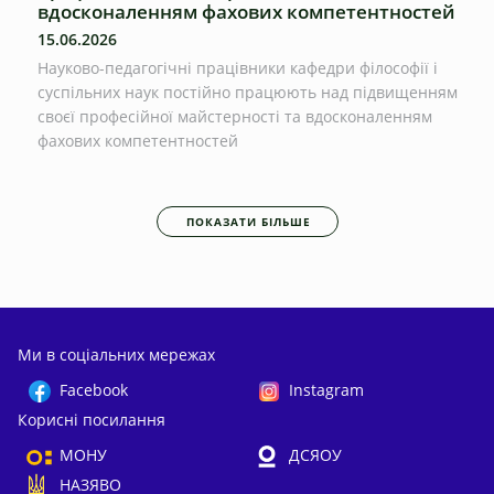
вдосконаленням фахових компетентностей
15.06.2026
Науково-педагогічні працівники кафедри філософії і
суспільних наук постійно працюють над підвищенням
своєї професійної майстерності та вдосконаленням
фахових компетентностей
ПОКАЗАТИ БІЛЬШЕ
Ми в соціальних мережах
Facebook
Instagram
Корисні посилання
МОНУ
ДСЯОУ
НАЗЯВО