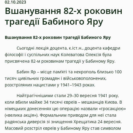
02.10.2023
Вшанування 82-х роковин
трагедії Бабиного Яру
Вшанування 82-х роковин трагедії Бабиного Яру
Сьогодні лекція доцента, к.іст.н., доцента кафедри
філософії і суспільних наук Колєватова Олексія була
присвячена 82-м роковинам трагедії у Бабиному Яру.
Бабин Яр – місце пам’яті та некрополь близько 100
тисяч цивільних громадян і військовополонених,
розстріляних нацистами у 1941–1943 роках.
Найтрагічнішими стали 29–30 вересня 1941 року,
коли вбили майже 34 тисячі євреїв – мешканців Києва. В
німецьких донесеннях цю операцію назвали «гросакцією»
(«велика акція»). Формальним приводом для неї стала
радянська диверсія зі знищення Хрещатика 24 вересня.
Масовий розстріл євреїв у Бабиному Яру став символом