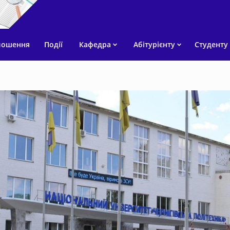
лошення
Події
Кафедра
Абітурієнту
Студенту