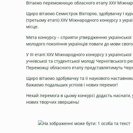
Вітаємо переможницю обласного етапу ХХV Міжнарод
Щиро вітаємо Семистрок Вікторію, здобувачку I кур
(третьому етапі) ХХV Міжнародного конкурсу з украї
місце.
Мета конкурсу – сприяти утвердженню української 
молодого покоління українців поваги до мови свого
У ІІІ етапі XXV Міжнародного конкурсу з українськ
учнівської та студентської молоді Чернігівського ре
Переможці обласного етапу представлятимуть Черні
Щиро вітаємо здобувачку та її наукового наставника 
бажаємо подальших успіхів і нових перемог!
Нехай перемога в цьому конкурсі додасть наснаги, у
нових творчих звершень!