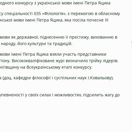
ного конкурсу з української мови імені Петра Яцика
су спеціальності 035 «Філологія», з перемогою в обласному
нської мови імені Петра Яцика, яка посіла почесне III
мови як державної, піднесенню її престижу, вихованню в
 народу, його культури та традицій.
ої мови імені Петра Яцика взяли участь представники
гіону. Висококваліфіковане журі визначило трійку лідерів.
гівщину на Всеукраїнському етапі конкурсу.
(доц. кафедри філософії і суспільних наук І.Ковальову),
певненості у своїх силах і можливостях, підсилить жагу до