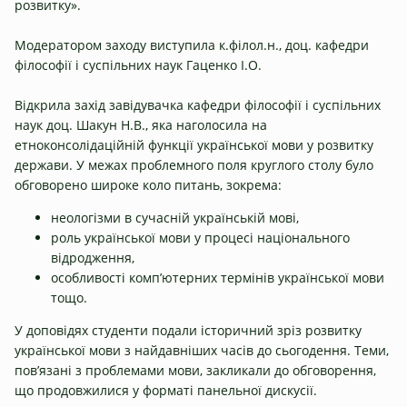
розвитку».
Модератором заходу виступила к.філол.н., доц. кафедри
філософії і суспільних наук Гаценко І.О.
Відкрила захід завідувачка кафедри філософії і суспільних
наук доц. Шакун Н.В., яка наголосила на
етноконсолідаційній функції української мови у розвитку
держави. У межах проблемного поля круглого столу було
обговорено широке коло питань, зокрема:
неологізми в сучасній українській мові,
роль української мови у процесі національного
відродження,
особливості комп’ютерних термінів української мови
тощо.
У доповідях студенти подали історичний зріз розвитку
української мови з найдавніших часів до сьогодення. Теми,
пов’язані з проблемами мови, закликали до обговорення,
що продовжилися у форматі панельної дискусії.