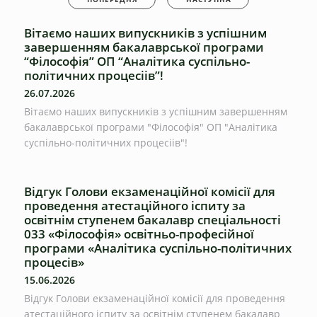
Вітаємо наших випускників з успішним
завершенням бакалаврської програми
“Філософія” ОП “Аналітика суспільно-
політичних процесіів”!
26.07.2026
Вітаємо наших випускників з успішним завершенням
бакалаврської програми "Філософія" ОП "Аналітика
суспільно-політичних процесіів"!
Відгук Голови екзаменаційної комісії для
проведення атестаційного іспиту за
освітнім ступенем бакалавр спеціальності
033 «Філософія» освітньо-професійної
програми «Аналітика суспільно-політичних
процесів»
15.06.2026
Відгук Голови екзаменаційної комісії для проведення
атестаційного іспиту за освітнім ступенем бакалавр