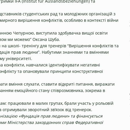
римки IFA (Institut für Auslandsbeziehungen) та
едставників студентських рад та молодіжних організацій з
мирного вирішення конфліктів, особливо в контексті війни
Ганною Чепурною, виступила здобувачка вищої освіти
Разом ми можемо” Оксана Шуба.
на школі- тренінгу для тренерів “Вирішення конфліктів та
ундація прав людини”. Набутими знаннями та вміннями
му університеті.
на конфлікти, навчалися ідентифікувати негативні
конфлікту та опановували принципи конструктивної
ати вміння слухати, ставити відкриті питання, виражати
уванням емоційного стану співрозмовника, зокрема в
ам: працювали в малих групах, брали участь у рольовій
та отримували зворотний зв’язок від тренерок.
анізацією «Фундація прав людини» та фінансується
штами Міністерства закордонних справ Федеративної