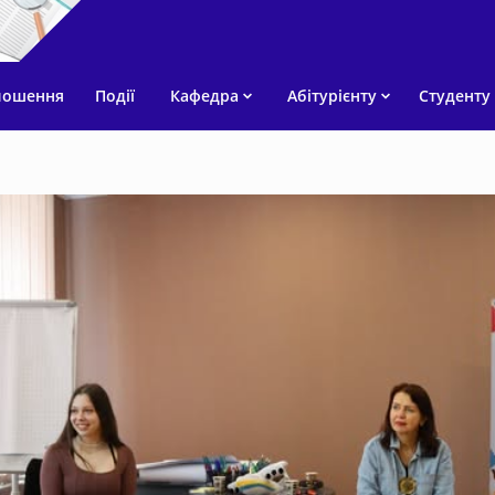
лошення
Події
Кафедра
Абітурієнту
Студенту