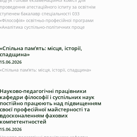
Відгук Голови екзаменаційної комісії для
проведення атестаційного іспиту за освітнім
ступенем бакалавр спеціальності 033
«Філософія» освітньо-професійної програми
«Аналітика суспільно-політичних проце
«Спільна пам’ять: місця, історії,
спадщина»
15.06.2026
«Спільна пам’ять: місця, історії, спадщина»
Науково-педагогічні працівники
кафедри філософії і суспільних наук
постійно працюють над підвищенням
своєї професійної майстерності та
вдосконаленням фахових
компетентностей
15.06.2026