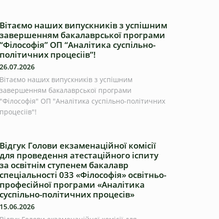
Вітаємо наших випускників з успішним
завершенням бакалаврської програми
“Філософія” ОП “Аналітика суспільно-
політичних процесіів”!
26.07.2026
Вітаємо наших випускників з успішним
завершенням бакалаврської програми
"Філософія" ОП "Аналітика суспільно-політичних
процесіів"!
Відгук Голови екзаменаційної комісії
для проведення атестаційного іспиту
за освітнім ступенем бакалавр
спеціальності 033 «Філософія» освітньо-
професійної програми «Аналітика
суспільно-політичних процесів»
15.06.2026