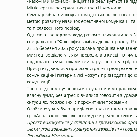
«Разом Ми Можемо». Ініціатива реалізується за підт
Міністерства закордонних справ Німеччини.
Семінар зібрав молодь, громадських активістів, пр
метою розвитку навичок ефективної комунікації та 
та післявоєнного періоду.
Однією з тренерок заходу, разом з психологинею 
спеціальності “Філософія”, амбасадорка проєкту “
22-25 березня 2025 року Оксана пройшла навчання 
Мистецтво діалогу ”, яку проводила в Києві ГО “Ф
поділилась з учасниками семінару-тренінгу в рідно
Присутні дізнались про різні стратегії реагування 
комунікаційні патерни, які можуть призводити до 
комунікації.
Тренінг допоміг учасникам та учасницям практикув
власну думку без агресії: вчилися говорити з урах
ситуаціях, пов’язаних із пережитими травмами.
Особливу увагу було приділено практичним навичк
грі «Аналіз конфліктів», розглядали реальні кейси 
Проєкт виконується у співпраці з громадською орг
Інститутом зовнішніх культурних зв’язків (IFA) ко
Республіки Німеччина.