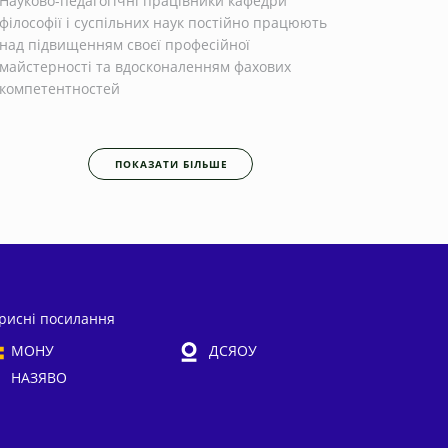
Науково-педагогічні працівники кафедри
філософії і суспільних наук постійно працюють
над підвищенням своєї професійної
майстерності та вдосконаленням фахових
компетентностей
ПОКАЗАТИ БІЛЬШЕ
рисні посилання
МОНУ
ДСЯОУ
НАЗЯВО