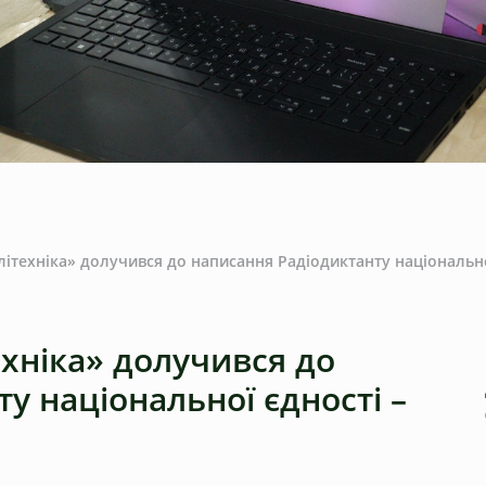
літехніка» долучився до написання Радіодиктанту національно
ехніка» долучився до
у національної єдності –