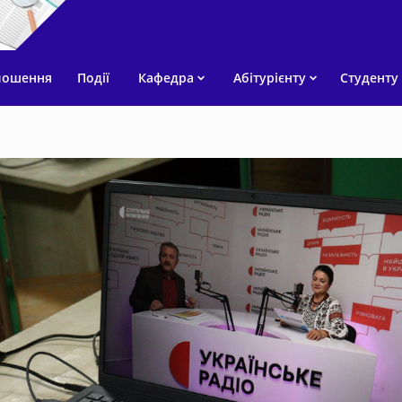
лошення
Події
Кафедра
Абітурієнту
Студенту