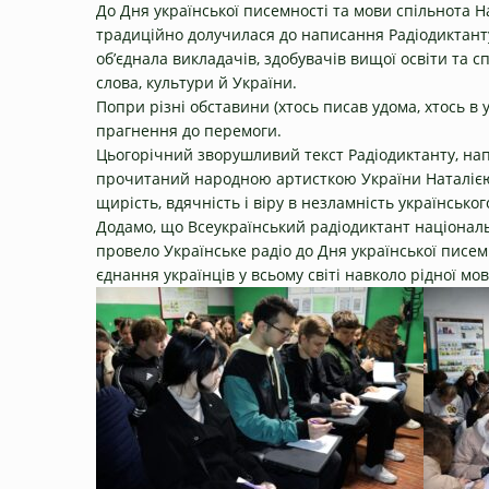
До Дня української писемності та мови спільнота Н
традиційно долучилася до написання Радіодиктанту
об’єднала викладачів, здобувачів вищої освіти та с
слова, культури й України.
Попри різні обставини (хтось писав удома, хтось в у
прагнення до перемоги.
Цьогорічний зворушливий текст Радіодиктанту, на
прочитаний народною артисткою України Наталією С
щирість, вдячність і віру в незламність українськог
Додамо, що Всеукраїнський радіодиктант національ
провело Українське радіо до Дня української писемно
єднання українців у всьому світі навколо рідної мов