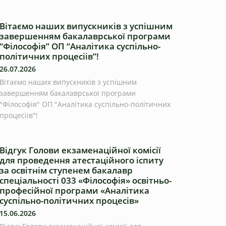
Вітаємо наших випускників з успішним
завершенням бакалаврської програми
“Філософія” ОП “Аналітика суспільно-
політичних процесіів”!
26.07.2026
Вітаємо наших випускників з успішним
завершенням бакалаврської програми
"Філософія" ОП "Аналітика суспільно-політичних
процесіів"!
Відгук Голови екзаменаційної комісії
для проведення атестаційного іспиту
за освітнім ступенем бакалавр
спеціальності 033 «Філософія» освітньо-
професійної програми «Аналітика
суспільно-політичних процесів»
15.06.2026