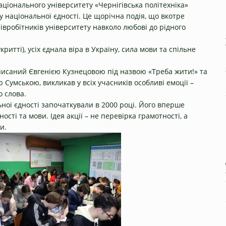
аціонального університету «Чернігівська політехніка»
 національної єдності. Це щорічна подія, що вкотре
півробітників університету навколо любові до рідного
критті), усіх єднала віра в Україну, сила мови та спільне
писаний Євгенією Кузнецовою під назвою «Треба жити!» та
умською, викликав у всіх учасників особливі емоції –
о слова.
ної єдності започаткували в 2000 році. Його вперше
сті та мови. Ідея акції – не перевірка грамотності, а
и.