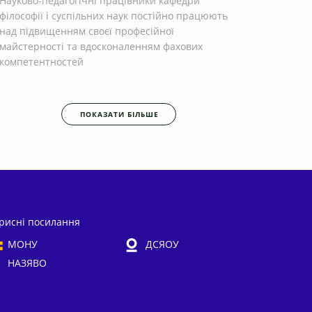
Науково-педагогічні працівники кафедри
філософії і суспільних наук постійно працюють
над підвищенням своєї професійної
майстерності та вдосконаленням фахових
компетентностей
ПОКАЗАТИ БІЛЬШЕ
рисні посилання
МОНУ
ДСЯОУ
НАЗЯВО