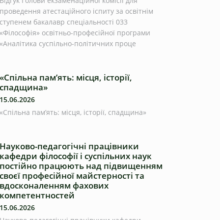
Відгук Голови екзаменаційної комісії для
проведення атестаційного іспиту за освітнім
ступенем бакалавр спеціальності 033
«Філософія» освітньо-професійної програми
«Аналітика суспільно-політичних проце
«Спільна пам’ять: місця, історії,
спадщина»
15.06.2026
«Спільна пам’ять: місця, історії, спадщина»
Науково-педагогічні працівники
кафедри філософії і суспільних наук
постійно працюють над підвищенням
своєї професійної майстерності та
вдосконаленням фахових
компетентностей
15.06.2026