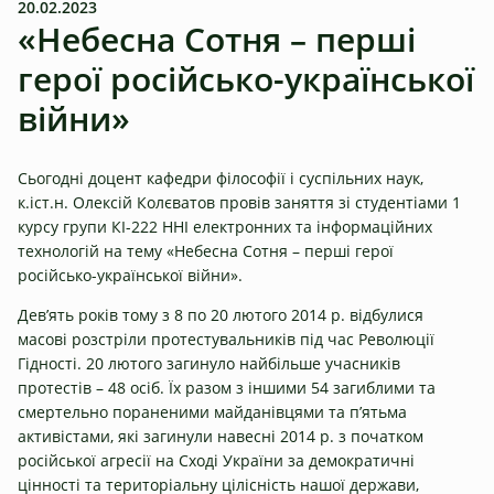
20.02.2023
«Небесна Сотня – перші
герої російсько-української
війни»
Сьогодні доцент кафедри філософії і суспільних наук,
к.іст.н. Олексій Колєватов провів заняття зі студентіами 1
курсу групи КІ-222 ННІ електронних та інформаційних
технологій на тему «Небесна Сотня – перші герої
російсько-української війни».
Дев’ять років тому з 8 по 20 лютого 2014 р. відбулися
масові розстріли протестувальників під час Революції
Гідності. 20 лютого загинуло найбільше учасників
протестів – 48 осіб. Їх разом з іншими 54 загиблими та
смертельно пораненими майданівцями та п’ятьма
активістами, які загинули навесні 2014 р. з початком
російської агресії на Сході України за демократичні
цінності та територіальну цілісність нашої держави,