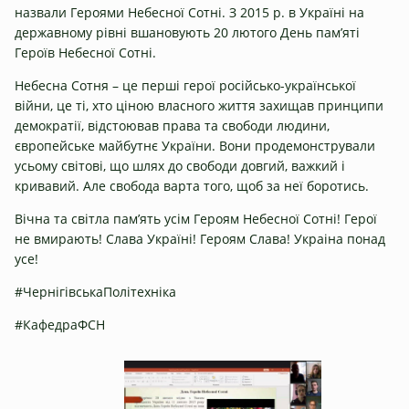
назвали Героями Небесної Сотні. З 2015 р. в Україні на
державному рівні вшановують 20 лютого День пам’яті
Героїв Небесної Сотні.
Небесна Сотня – це перші герої російсько-української
війни, це ті, хто ціною власного життя захищав принципи
демократії, відстоював права та свободи людини,
європейське майбутнє України. Вони продемонстрували
усьому світові, що шлях до свободи довгий, важкий і
кривавий. Але свобода варта того, щоб за неї боротись.
Вічна та світла пам’ять усім Героям Небесної Сотні! Герої
не вмирають! Слава Україні! Героям Слава! Украіна понад
усе!
#ЧернігівськаПолітехніка
#КафедраФСН