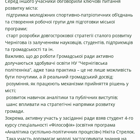
Серед іншого учасники обговорили ключові питання
розвитку міста:
підтримка молодіжних спортивно-патріотичних об’єднань
та створення робочої групи для підготовки міської
програми;
старт розробки довгострокової стратегії сталого розвитку
Чернігова із залученням науковців, студентів, підприємців
та громадськості та ін.
Важливо, що до роботи Громадської ради активно
долучаються здобувачі освіти НУ “Чернігівська
політехніка”, адже така практика – це не лише можливість
бути почутими, а й реальний громадський досвід:
розуміння, як працюють механізми прийняття рішень у
місті;
розвиток навичок аналітики та публічних виступів;
шанс впливати на стратегічні напрямки розвитку
громади.
Зокрема, активну участь у засіданні ради взяв студент 4-го
курсу спеціальності «Філософія» (освітня програма
«Аналітика суспільно-політичних процесів») Нікіта Стрелок.
Така участь допомагає молоді застосовувати знання на