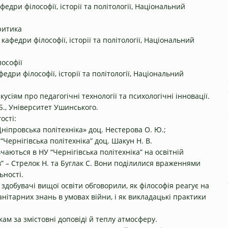
федри філософії, історії та політології, Національний
критика
кафедри філософії, історії та політології, Національний
лософії
едри філософії, історії та політології, Національний
сіям про педагогічні технології та психологічні інновації.
Б., Університет Ушинського.
ості:
Дніпровська політехніка» доц. Нестерова О. Ю.;
“Чернігівська політехніка” доц. Шакун Н. В.
чаються в НУ “Чернігівська політехніка” на освітній
” – Стрелок Н. та Буглак С. Вони поділилися враженнями
ьності.
а здобувачі вищої освіти обговорили, як філософія реагує на
нітарних знань в умовах війни, і як викладацькі практики
ам за змістовні доповіді й теплу атмосферу.