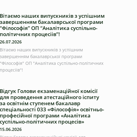
Вітаємо наших випускників з успішним
завершенням бакалаврської програми
“Філософія” ОП “Аналітика суспільно-
політичних процесіів”!
26.07.2026
Вітаємо наших випускників з успішним
завершенням бакалаврської програми
"Філософія" ОП "Аналітика суспільно-політичних
процесіів"!
Відгук Голови екзаменаційної комісії
для проведення атестаційного іспиту
за освітнім ступенем бакалавр
спеціальності 033 «Філософія» освітньо-
професійної програми «Аналітика
суспільно-політичних процесів»
15.06.2026