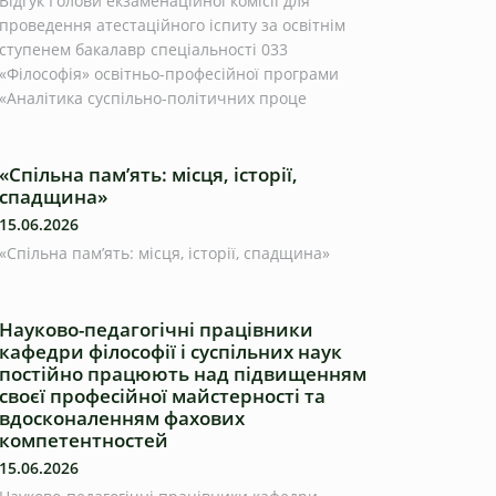
Відгук Голови екзаменаційної комісії для
проведення атестаційного іспиту за освітнім
ступенем бакалавр спеціальності 033
«Філософія» освітньо-професійної програми
«Аналітика суспільно-політичних проце
«Спільна пам’ять: місця, історії,
спадщина»
15.06.2026
«Спільна пам’ять: місця, історії, спадщина»
Науково-педагогічні працівники
кафедри філософії і суспільних наук
постійно працюють над підвищенням
своєї професійної майстерності та
вдосконаленням фахових
компетентностей
15.06.2026