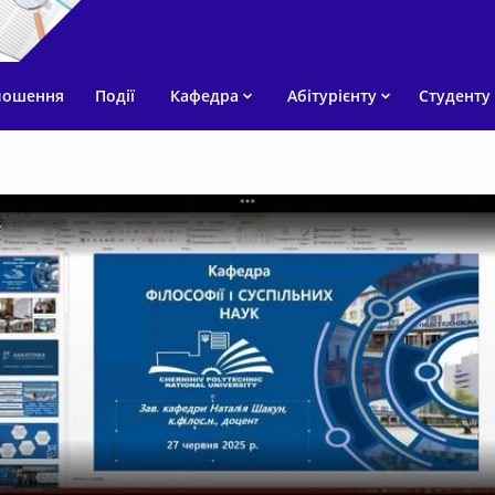
лошення
Події
Кафедра
Абітурієнту
Студенту