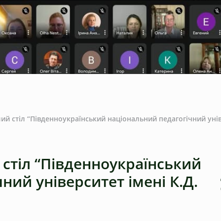
ий стіл “Південноукраїнський національний педагогічний унів
стіл “Південноукраїнський
ний університет імені К.Д.