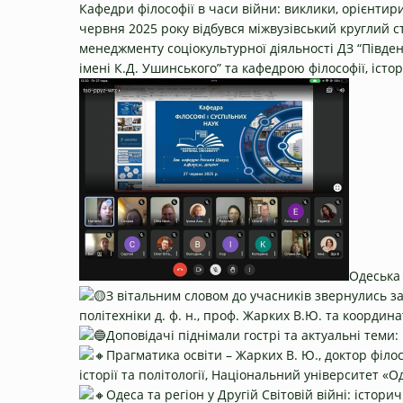
Кафедри філософії в часи війни: виклики, орієнтир
червня 2025 року відбувся міжвузівський круглий ст
менеджменту соціокультурної діяльності ДЗ “Півде
імені К.Д. Ушинського” та кафедрою філософії, істор
Одеська 
З вітальним словом до учасників звернулись зав
політехніки д. ф. н., проф. Жарких В.Ю. та координа
Доповідачі піднімали гострі та актуальні теми:
Прагматика освіти – Жарких В. Ю., доктор філо
історії та політології, Національний університет «О
Одеса та регіон у Другій Світовій війні: істори