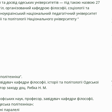
и та досвід одеських університетів — під такою назвою 27
іл, організований кафедрою філософії, соціології та
нноукраїнський національний педагогічний університет
ії та політології Національного університету “
політехніка”.
ідувач кафедри філософії, історії та політології Одеської
тор заходу доц. Рибка Н. М.
софських наук, професор, завідувач кафедри філософії,
деська політехніка»;
чні паралелі