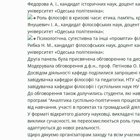
Федорова А. І., кандидат історичних наук, доцент ка
університет «Одеська політехніка»;
Роль філософії в кризові часи: етика, пам’ять, 
Янушевич І. А., кандидат філософських наук, доцент 
університет «Одеська політехніка»;
Психологічна, сугестивна та інші «промпти» фі
Рибка Н. М., кандидат філософських наук, доцент каф
університет «Одеська політехніка»;
Друга панель була присвячена обговоренню та диску
Модерувала обговорення д.ф.н., проф. Петінова О. 
Досвідом діяльності кафедр поділилися запрошені г
завідувачка кафедри філософії та педагогіки, НТУ «
завідувачка кафедри філософії і суспільних наук НУ 
До обговорення також долучились студенти, які нав
програмі “Аналітика суспільно-політичних процесів
від навчання, участі в проектах та громадській діял
У форматі відкритого діалогу науковці, викладачі т
виклики сучасності, як переосмислюється роль гума
адаптуються до нової реальності.
Щиро дякуємо організаторам заходу та всім учасник