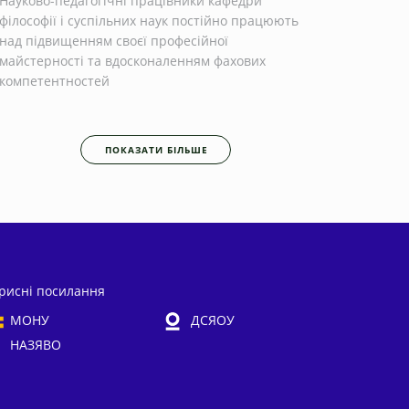
Науково-педагогічні працівники кафедри
філософії і суспільних наук постійно працюють
над підвищенням своєї професійної
майстерності та вдосконаленням фахових
компетентностей
ПОКАЗАТИ БІЛЬШЕ
рисні посилання
МОНУ
ДСЯОУ
НАЗЯВО