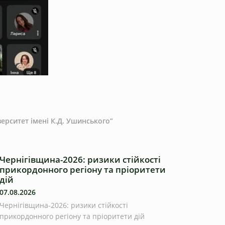
ерситет імені К.Д. Ушинського”
Чернігівщина-2026: ризики стійкості
прикордонного регіону та пріоритети
дій
07.08.2026
Чернігівщина-2026: ризики стійкості
прикордонного регіону та пріоритети дій