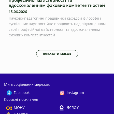
професійної майстерності та
вдосконаленням фахових компетентностей
15.06.2026
Науково-педагогічні працівники кафедри філософії і
суспільних наук постійно працюють над підвищенням
своєї професійної майстерності та вдосконаленням
фахових компетентностей
ПОКАЗАТИ БІЛЬШЕ
Ми в соціальних мережах
Facebook
Instagram
Корисні посилання
МОНУ
ДСЯОУ