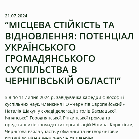
21.07.2024
“МІСЦЕВА СТІЙКІСТЬ ТА
ВІДНОВЛЕННЯ: ПОТЕНЦІАЛ
УКРАЇНСЬКОГО
ГРОМАДЯНСЬКОГО
СУСПІЛЬСТВА В
ЧЕРНІГІВСЬКІЙ ОБЛАСТІ”
З 8 по 11 липня 2024 р. завідувачка кафедри філософії і
суспільних наук, членкиня ГО «Чернігів Європейський»
Наталія Шакун у складі делегації з голів Бахмацької,
Ічнянської, Городнянської, Ріпкинської громад та
представників громадських організацій Ніжина, Корюківки,
Чернігова взяла участь у обмінній та нетворкінговій
поїздці до Німеччини (Берлін та Шверін).