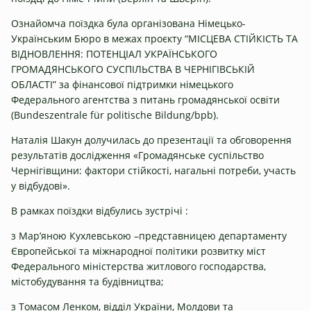
Ознайомча поїздка була організована Німецько-
Українським Бюро в межах проєкту “МІСЦЕВА СТІЙКІСТЬ ТА
ВІДНОВЛЕННЯ: ПОТЕНЦІАЛ УКРАЇНСЬКОГО
ГРОМАДЯНСЬКОГО СУСПІЛЬСТВА В ЧЕРНІГІВСЬКІЙ
ОБЛАСТІ” за фінансової підтримки німецького
Федерального агентства з питань громадянської освіти
(Bundeszentrale für politische Bildung/bpb).
Наталія Шакун долучилась до презентації та обговорення
результатів дослідження «Громадянське суспільство
Чернігівщини: фактори стійкості, нагальні потреби, участь
у відбудові».
В рамках поїздки відбулись зустрічі :
з Мар’яною Кухлевською –представницею департаменту
Європейської та міжнародної політики розвитку міст
Федерального міністерства житлового господарства,
містобудування та будівництва;
з Томасом Ленком, відділ України, Молдови та