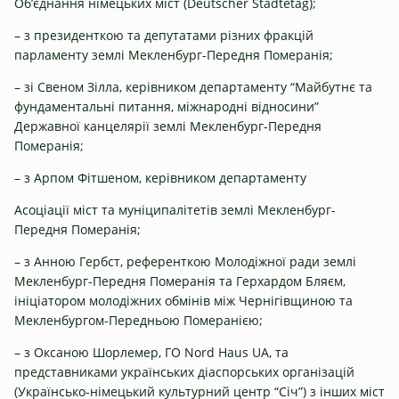
Об’єднання німецьких міст (Deutscher Städtetag);
– з президенткою та депутатами різних фракцій
парламенту землі Мекленбург-Передня Померанія;
– зі Свеном Зілла, керівником департаменту “Майбутнє та
фундаментальні питання, міжнародні відносини”
Державної канцелярії землі Мекленбург-Передня
Померанія;
– з Арпом Фітшеном, керівником департаменту
Асоціації міст та муніципалітетів землі Мекленбург-
Передня Померанія;
– з Анною Гербст, референткою Молодіжної ради землі
Мекленбург-Передня Померанія та Герхардом Бляєм,
ініціатором молодіжних обмінів між Чернігівщиною та
Мекленбургом-Передньою Померанією;
– з Оксаною Шорлемер, ГО Nord Haus UA, та
представниками українських діаспорських організацій
(Українсько-німецький культурний центр “Січ”) з інших міст