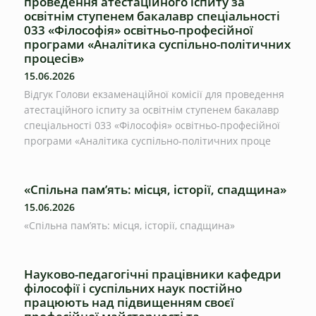
проведення атестаційного іспиту за
освітнім ступенем бакалавр спеціальності
033 «Філософія» освітньо-професійної
програми «Аналітика суспільно-політичних
процесів»
15.06.2026
Відгук Голови екзаменаційної комісії для проведення
атестаційного іспиту за освітнім ступенем бакалавр
спеціальності 033 «Філософія» освітньо-професійної
програми «Аналітика суспільно-політичних проце
«Спільна пам’ять: місця, історії, спадщина»
15.06.2026
«Спільна пам’ять: місця, історії, спадщина»
Науково-педагогічні працівники кафедри
філософії і суспільних наук постійно
працюють над підвищенням своєї