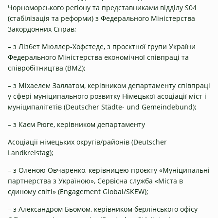
Чорноморського регіону та представниками відділу S04
(стабілізація та реформи) з Федерального Міністерства
Закордонних Справ;
– з Лізбет Мюллер-Хофстеде, з проєктної групи України
Федерального Міністерства економічної співпраці та
співробітництва (BMZ);
– з Міхаелем Заллатом, керівником департаменту співпраці
у сфері муніципального розвитку Німецької асоціації міст і
муніципалітетів (Deutscher Städte- und Gemeindebund);
– з Каєм Рюге, керівником департаменту
Асоціації німецьких округів/районів (Deutscher
Landkreistag);
– з Оленою Овчаренко, керівницею проєкту «Муніципальні
партнерства з Україною», Сервісна служба «Міста в
єдиному світі» (Engagement Global/SKEW);
– з Александром Бьомом, керівником берлінського офісу