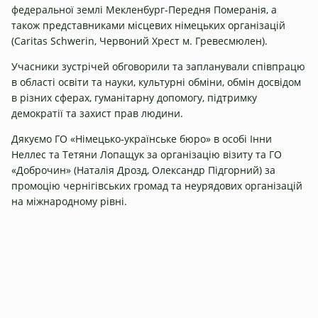
федеральної землі Мекленбург-Передня Померанія, а
також представниками місцевих німецьких організацій
(Caritas Schwerin, Червоний Хрест м. Гревесмюлен).
Учасники зустрічей обговорили та запланували співпрацю
в області освіти та науки, культурні обміни, обмін досвідом
в різних сферах, гуманітарну допомогу, підтримку
демократії та захист прав людини.
Дякуємо ГО «Німецько-українське бюро» в особі Інни
Неллес та Тетяни Лопащук за організацію візиту та ГО
«Доброчин» (Наталія Дрозд, Олександр Підгорний) за
промоцію чернігівських громад та неурядових організацій
на міжнародному рівні.