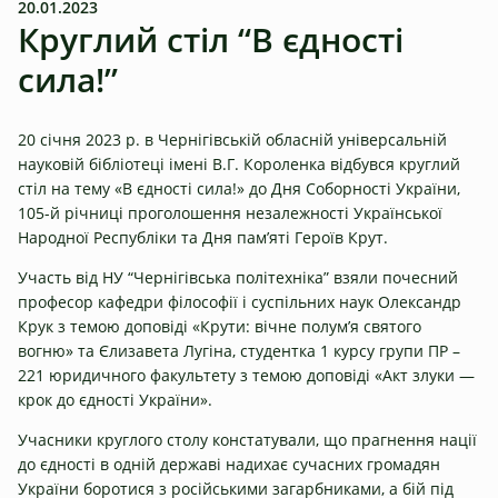
20.01.2023
Круглий стіл “В єдності
сила!”
20 січня 2023 р. в Чернігівській обласній універсальній
науковій бібліотеці імені В.Г. Короленка відбувся круглий
стіл на тему «В єдності сила!» до Дня Соборності України,
105-й річниці проголошення незалежності Української
Народної Республіки та Дня пам’яті Героїв Крут.
Участь від НУ “Чернігівська політехніка” взяли почесний
професор кафедри філософії і суспільних наук Олександр
Крук з темою доповіді «Крути: вічне полум’я cвятого
вогню» та Єлизавета Лугіна, студентка 1 курсу групи ПР –
221 юридичного факультету з темою доповіді «Акт злуки —
крок до єдності України».
Учасники круглого столу констатували, що прагнення нації
до єдності в одній державі надихає сучасних громадян
України боротися з російськими загарбниками, а бій під