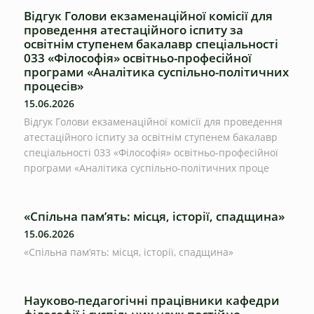
Відгук Голови екзаменаційної комісії для
проведення атестаційного іспиту за
освітнім ступенем бакалавр спеціальності
033 «Філософія» освітньо-професійної
програми «Аналітика суспільно-політичних
процесів»
15.06.2026
Відгук Голови екзаменаційної комісії для проведення
атестаційного іспиту за освітнім ступенем бакалавр
спеціальності 033 «Філософія» освітньо-професійної
програми «Аналітика суспільно-політичних проце
«Спільна пам’ять: місця, історії, спадщина»
15.06.2026
«Спільна пам’ять: місця, історії, спадщина»
Науково-педагогічні працівники кафедри