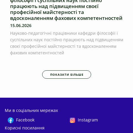
філософії і суспільних наук постійно
працюють над підвищенням своєї
професійної майстерності та
вдосконаленням фахових компетентностей
15.06.2026
Науково-педагогічні працівники кафедри філософії і
суспільних наук постійно працюють над підвищенням
своєї професійної майстерності та вдосконаленням
фахових компетентностей
ПОКАЗАТИ БІЛЬШЕ
Ми в соціальних мережах
Facebook
Instagram
Корисні посилання