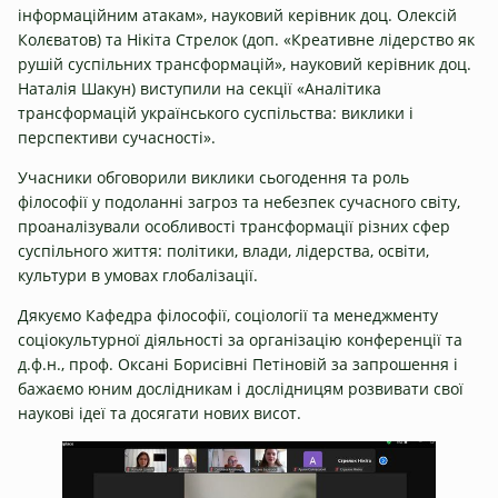
інформаційним атакам», науковий керівник доц. Олексій
Колєватов) та Нікіта Стрелок (доп. «Креативне лідерство як
рушій суспільних трансформацій», науковий керівник доц.
Наталія Шакун) виступили на секції «Аналітика
трансформацій українського суспільства: виклики і
перспективи сучасності».
Учасники обговорили виклики сьогодення та роль
філософії у подоланні загроз та небезпек сучасного світу,
проаналізували особливості трансформації різних сфер
суспільного життя: політики, влади, лідерства, освіти,
культури в умовах глобалізації.
Дякуємо
Кафедра філософії, соціології та менеджменту
соціокультурної діяльності
за організацію конференції та
д.ф.н., проф. Оксані Борисівні Петіновій за запрошення і
бажаємо юним дослідникам і дослідницям розвивати свої
наукові ідеї та досягати нових висот.