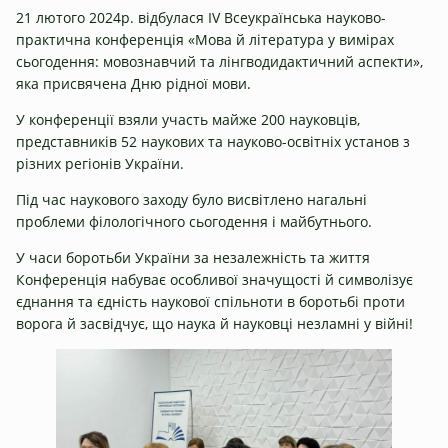
21 лютого 2024р. відбулася ІV Всеукраїнська науково-
практична конференція «Мова й література у вимірах
сьогодення: мовознавчий та лінгводидактичний аспекти»,
яка присвячена Дню рідної мови.
У конференції взяли участь майже 200 науковців,
представників 52 наукових та науково-освітніх установ з
різних регіонів України.
Під час наукового заходу було висвітлено нагальні
проблеми філологічного сьогодення і майбутнього.
У часи боротьби України за незалежність та життя
Конференція набуває особливої значущості й символізує
єднання та єдність наукової спільноти в боротьбі проти
ворога й засвідчує, що наука й науковці незламні у війні!