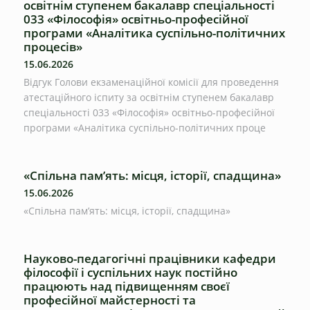
освітнім ступенем бакалавр спеціальності
033 «Філософія» освітньо-професійної
програми «Аналітика суспільно-політичних
процесів»
15.06.2026
Відгук Голови екзаменаційної комісії для проведення
атестаційного іспиту за освітнім ступенем бакалавр
спеціальності 033 «Філософія» освітньо-професійної
програми «Аналітика суспільно-політичних проце
«Спільна пам’ять: місця, історії, спадщина»
15.06.2026
«Спільна пам’ять: місця, історії, спадщина»
Науково-педагогічні працівники кафедри
філософії і суспільних наук постійно
працюють над підвищенням своєї
професійної майстерності та