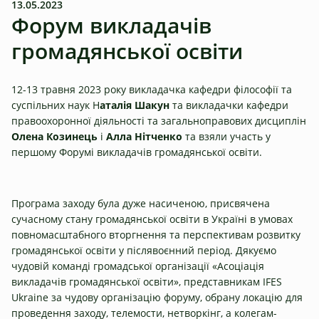
13.05.2023
Форум викладачів
громадянської освіти
12-13 травня 2023 року викладачка кафедри філософії та
суспільних наук Н
аталія Шакун
та викладачки кафедри
правоохоронної діяльності та загальноправових дисциплін
Олена Козинець
і
Алла Нітченко
та взяли участь у
першому Форумі викладачів громадянської освіти.
Програма заходу була дуже насиченою, присвячена
сучасному стану громадянської освіти в Україні в умовах
повномасштабного вторгнення та перспективам розвитку
громадянської освіти у післявоєнний період. Дякуємо
чудовій команді громадської організації «Асоціація
викладачів громадянської освіти», представникам IFES
Ukraine за чудову організацію форуму, обрану локацію для
проведення заходу, телемости, нетворкінг, а колегам-