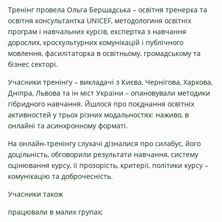
Тренінг провела Ольга Бершадська – освітня тренерка та
освітня консультантка UNICEF, методологиня освітніх
програм і навчальних курсів, експертка з навчання
дорослих, кроскультурних комунікацій і публічного
мовлення, фасилітаторка в освітньому, громадському та
бізнес секторі.
Учасники тренінгу – викладачі з Києва, Чернігова, Харкова,
Дніпра, Львова та ін міст України – опановували методики
гібридного навчання. Йшлося про поєднання освітніх
активностей у трьох різних модальностях: наживо, в
онлайні та асинхронному форматі.
На онлайн-тренінгу слухачі дізналися про силабус, його
доцільність, обговорили результати навчання, систему
оцінювання курсу, її прозорість, критерії, політики курсу –
комунікацію та доброчесність.
Учасники також
працювали в малих групах;