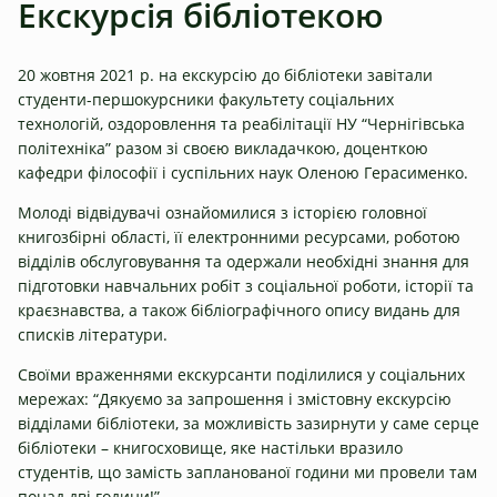
Екскурсія бібліотекою
20 жовтня 2021 р. на екскурсію до бібліотеки завітали
студенти-першокурсники факультету соціальних
технологій, оздоровлення та реабілітації НУ “Чернігівська
політехніка” разом зі своєю викладачкою, доценткою
кафедри філософії і суспільних наук Оленою Герасименко.
Молоді відвідувачі ознайомилися з історією головної
книгозбірні області, її електронними ресурсами, роботою
відділів обслуговування та одержали необхідні знання для
підготовки навчальних робіт з соціальної роботи, історії та
краєзнавства, а також бібліографічного опису видань для
списків літератури.
Своїми враженнями екскурсанти поділилися у соціальних
мережах: “Дякуємо за запрошення і змістовну екскурсію
відділами бібліотеки, за можливість зазирнути у саме серце
бібліотеки – книгосховище, яке настільки вразило
студентів, що замість запланованої години ми провели там
понад дві години!”.