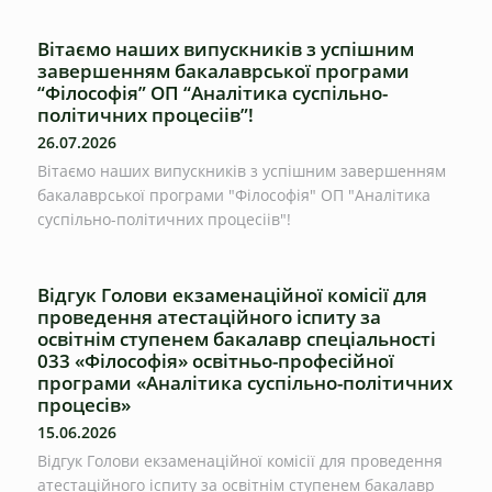
Вітаємо наших випускників з успішним
завершенням бакалаврської програми
“Філософія” ОП “Аналітика суспільно-
політичних процесіів”!
26.07.2026
Вітаємо наших випускників з успішним завершенням
бакалаврської програми "Філософія" ОП "Аналітика
суспільно-політичних процесіів"!
Відгук Голови екзаменаційної комісії для
проведення атестаційного іспиту за
освітнім ступенем бакалавр спеціальності
033 «Філософія» освітньо-професійної
програми «Аналітика суспільно-політичних
процесів»
15.06.2026
Відгук Голови екзаменаційної комісії для проведення
атестаційного іспиту за освітнім ступенем бакалавр