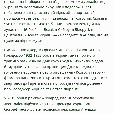
посольства і забороною на в’їзд іноземним журналістам до
України та нелегально вирушив у подорож. Після
побаченого він написав свій відомий репортаж: «Я
пройшов через безліч сіл і дванадцять колгоспів. Скрізь я
чув плач: «У нас немає хліба. Ми помираємо!» Цей плач
лунає по всій Росії; на Волзі; в Сибіру; в Білорусі; в
Центральній Азії та Україні — «Передайте в Англію, що ми
пухнемо від голоду…»
Письменник Джордж Орвелл читав статті Джонса про
Голодомор 1932-1933 років в Україні, знав про його
трагічну загибель на Далекому Сході й, можливо, віддав
йому данину, назвавши прізвищем Джонса одного з
головних персонажів свого оповідання «Колгосп тварин» —
фермера пана Джонса. Крім того, саме так, «пане Джонсе»,
звертався до Гарета в статті-спростуванні повідомлення
про Голодомор журналіст Волтер Дюранті.
У 2019 році в рамках міжнародного кінофестивалю
«Berlinale» відбулась світова прем’єра художнього
біографічного фільму польської режисерки Агнєшки