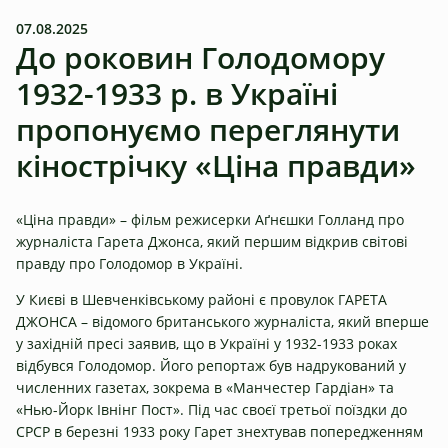
07.08.2025
До роковин Голодомору
1932-1933 р. в Україні
пропонуємо переглянути
кінострічку «Ціна правди»
«Ціна правди» – фільм режисерки Аґнєшки Голланд про
журналіста Гарета Джонса, який першим відкрив світові
правду про Голодомор в Україні.
У Києві в Шевченківському районі є провулок ГАРЕТА
ДЖОНСА – відомого британського журналіста, який вперше
у західній пресі заявив, що в Україні у 1932-1933 роках
відбувся Голодомор. Його репортаж був надрукований у
численних газетах, зокрема в «Манчестер Гардіан» та
«Нью-Йорк Івнінг Пост». Під час своєї третьої поїздки до
СРСР в березні 1933 року Гарет знехтував попередженням