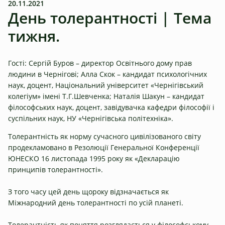
20.11.2021
День толерантності | Тема
тижня.
Гості: Сергій Буров – директор Освітнього дому прав
людини в Чернігові; Алла Скок – кандидат психологічних
наук, доцент, Національний університет «Чернігівський
колегіум» імені Т.Г.Шевченка; Наталія Шакун – кандидат
філософських наук, доцент, завідувачка кафедри філософії і
суспільних наук, НУ «Чернігівська політехніка».
Толерантність як норму сучасного цивілізованого світу
продекламовано в Резолюції Генеральної Конференції
ЮНЕСКО 16 листопада 1995 року як «Декларацію
принципів толерантності».
З того часу цей день щороку відзначається як
Міжнародний день толерантності по усій планеті.
Толерантність як поняття розглядається у філософському,